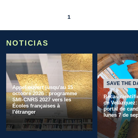
1
NOTICIAS
SAVE THE D
Appel ouvert jusqu'au 15
octobre 2026 : programme
Becas científi
SMI-CNRS 2027 vers les
de Velázquez:
Écoles françaises à
portal de cand
l'étranger
lunes 7 de se