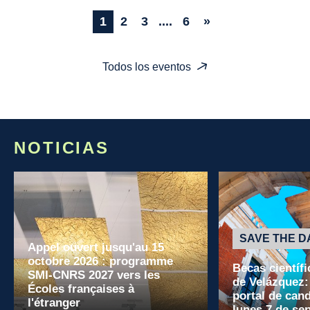
1
2
3
....
6
»
Todos los eventos
NOTICIAS
SAVE THE D
Appel ouvert jusqu'au 15
octobre 2026 : programme
Becas científi
SMI-CNRS 2027 vers les
de Velázquez:
Écoles françaises à
portal de cand
l'étranger
lunes 7 de se