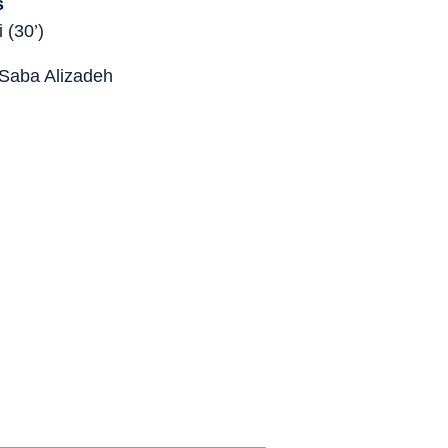
s
 (30’)
 Saba Alizadeh