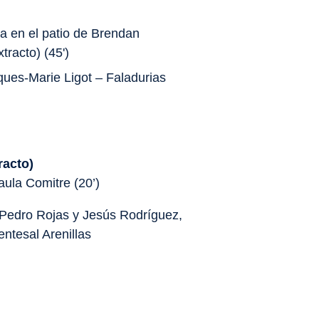
 en el patio de Brendan
xtracto) (45')
ques-Marie Ligot –
Faladurias
racto)
ula Comitre (20’)
 Pedro Rojas y Jesús Rodríguez,
ntesal Arenillas