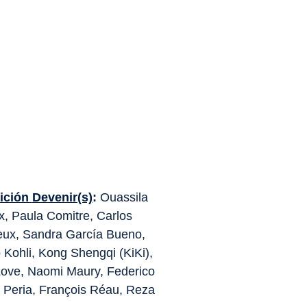
ición
Devenir(s)
:
Ouassila
, Paula Comitre, Carlos
eux, Sandra García Bueno,
 Kohli, Kong Shengqi (KiKi),
Love, Naomi Maury, Federico
e Peria, François Réau, Reza