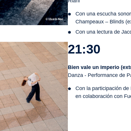
Riahi
Con una escucha sonora
Champeaux –
Blinds
(e
Con una lectura de Jac
21:30
Bien vale un Imperio
(ext
Danza - Performance de Pa
Con la participación de
en colaboración con Fue