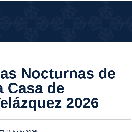
UÉ
UÉ PASA EN LA CASA?
SA
 LA
SA?
as Nocturnas de
a Casa de
elázquez 2026
El 11 junio 2026