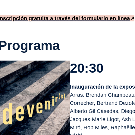
Inscripción gratuita a través del formulario en línea
↗
Programa
20:30
Inauguración de la
expos
Arras, Brendan Champeaux
Correcher, Bertrand Dezot
Alberto Gil Cásedas, Diego
Jacques-Marie Ligot, Ash 
Miró, Rob Miles, Raphaëll