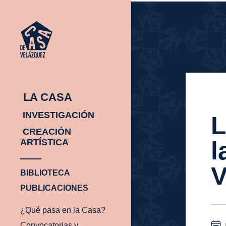
INICIO
¿Q
INICIO
¿Q
PA
EN
CA
LA CASA
INVESTIGACIÓN
L
CREACIÓN
l
ARTÍSTICA
V
BIBLIOTECA
PUBLICACIONES
¿Qué pasa en la Casa?
Convocatorias y