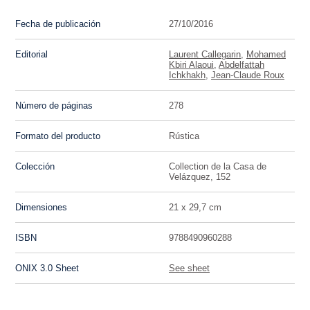
Fecha de publicación
27/10/2016
Editorial
Laurent Callegarin
,
Mohamed
Kbiri Alaoui
,
Abdelfattah
Ichkhakh
,
Jean-Claude Roux
Número de páginas
278
Formato del producto
Rústica
Colección
Collection de la Casa de
Velázquez, 152
Dimensiones
21 x 29,7 cm
ISBN
9788490960288
ONIX 3.0 Sheet
See sheet