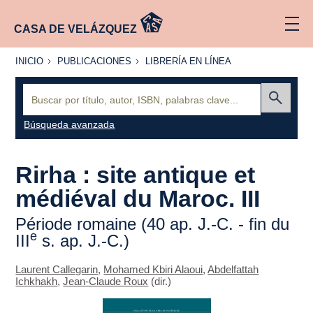
CASA DE VELÁZQUEZ
INICIO
PUBLICACIONES
LIBRERÍA
INICIO
PUBLICACIONES
LIBRERÍA EN LÍNEA
EN
LÍNEA
Buscar:
Enviar
Búsqueda avanzada
Rirha : site antique et
médiéval du Maroc. III
Période romaine (40 ap. J.-C. - fin du
e
III
s. ap. J.-C.)
Laurent Callegarin
,
Mohamed Kbiri Alaoui
,
Abdelfattah
Ichkhakh
,
Jean-Claude Roux
(dir.)