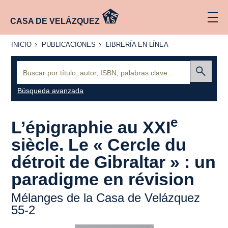
CASA DE VELÁZQUEZ
INICIO
PUBLICACIONES
LIBRERÍA
INICIO
PUBLICACIONES
LIBRERÍA EN LÍNEA
EN
LÍNEA
Buscar:
Enviar
Búsqueda avanzada
e
L’épigraphie au XXI
siècle. Le « Cercle du
détroit de Gibraltar » : un
paradigme en révision
Mélanges de la Casa de Velázquez
55-2