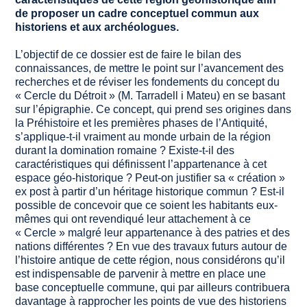
de proposer un cadre conceptuel commun aux
historiens et aux archéologues.
L’objectif de ce dossier est de faire le bilan des
connaissances, de mettre le point sur l’avancement des
recherches et de réviser les fondements du concept du
« Cercle du Détroit » (M. Tarradell i Mateu) en se basant
sur l’épigraphie. Ce concept, qui prend ses origines dans
la Préhistoire et les premières phases de l’Antiquité,
s’applique-t-il vraiment au monde urbain de la région
durant la domination romaine ? Existe-t-il des
caractéristiques qui définissent l’appartenance à cet
espace géo-historique ? Peut-on justifier sa « création »
ex post à partir d’un héritage historique commun ? Est-il
possible de concevoir que ce soient les habitants eux-
mêmes qui ont revendiqué leur attachement à ce
« Cercle » malgré leur appartenance à des patries et des
nations différentes ? En vue des travaux futurs autour de
l’histoire antique de cette région, nous considérons qu’il
est indispensable de parvenir à mettre en place une
base conceptuelle commune, qui par ailleurs contribuera
davantage à rapprocher les points de vue des historiens