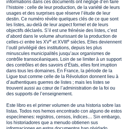
informations dans ces documents ont négligé d’en faire
l’histoire : celle de leur production, de la variété de leurs
usages et des surprises que réserve l’étude de leur
destin. Ce numéro révèle quelques clés de ce que sont
les listes, au-delà de leur aspect formel et de leurs
objectifs déclarés. S’il est une frénésie des listes, c’est
d’abord dans le volume ahurissant de la production de
e
e
celles-ci entre les XV
et XVIII
siècles. Elles deviennent
l’outil privilégié des institutions, depuis les plus
minuscules municipalités jusqu’aux organismes de
contrôle transocéaniques. Loin de se limiter à un support
des contrôles et des savoirs d’États, elles font irruption
dans tous les domaines. En France, la période de la
Ligue tout comme celle de la Révolution donnent lieu à
d’authentiques guerres de listes ; mais les listes se
trouvent aussi au cœur de l’administration de la foi ou
des supports de l’enseignement.
Este libro es el primer volumen de una historia sobre las
listas. Todos nos hemos encontrado con alguno de estos
especímenes: registros, censos, índices… Sin embargo,
los historiadores que a menudo obtienen sus
informaciones en estos documentos han olvidado