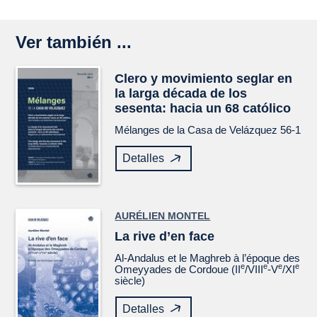
Ver también ...
Clero y movimiento seglar en
la larga década de los
sesenta: hacia un 68 católico
Mélanges de la Casa de Velázquez
56-1
Detalles
AURÉLIEN MONTEL
La rive d’en face
Al-Andalus et le Maghreb à l’époque des
e
e
e
e
Omeyyades de Cordoue (II
/VIII
-V
/XI
siècle)
Detalles