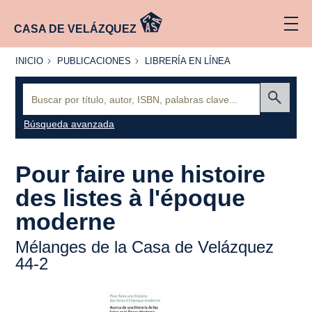
CASA DE VELÁZQUEZ
INICIO
PUBLICACIONES
LIBRERÍA
INICIO
PUBLICACIONES
LIBRERÍA EN LÍNEA
EN
LÍNEA
Buscar:
Enviar
Búsqueda avanzada
Pour faire une histoire
des listes à l'époque
moderne
Mélanges de la Casa de Velázquez
44-2