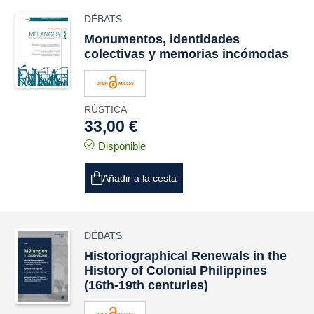
DÉBATS
Monumentos, identidades
colectivas y memorias incómodas
RÚSTICA
33,00 €
Disponible
Añadir a la cesta
DÉBATS
Historiographical Renewals in the
History of Colonial Philippines
(16th-19th centuries)