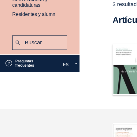
3 resulta
candidaturas
Residentes y alumni
Artíc
Buscar:
Enviar
Preguntas
ES
Seleccione
frecuentes
el
idioma
deseado