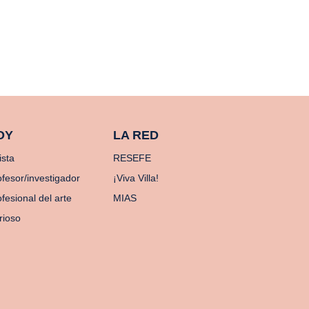
OY
LA RED
ista
RESEFE
ofesor/investigador
¡Viva Villa!
fesional del arte
MIAS
rioso