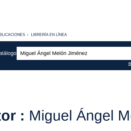
BLICACIONES
LIBRERÍA
BLICACIONES
LIBRERÍA EN LÍNEA
EN
LÍNEA
Buscar:
atálogo
B
or :
Miguel Ángel M