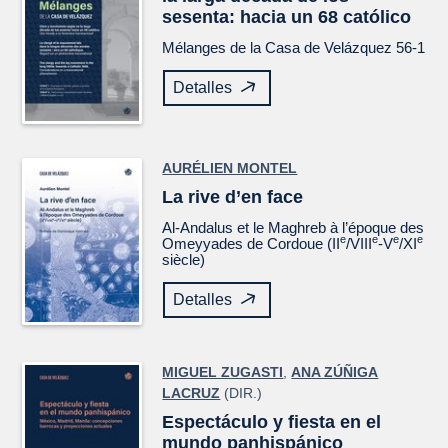
sesenta: hacia un 68 católico
Mélanges de la Casa de Velázquez
56-1
Detalles
AURÉLIEN MONTEL
La rive d’en face
Al-Andalus et le Maghreb à l’époque des
e
e
e
e
Omeyyades de Cordoue (II
/VIII
-V
/XI
siècle)
Detalles
MIGUEL ZUGASTI
,
ANA ZÚÑIGA
LACRUZ
(DIR.)
Espectáculo y fiesta en el
mundo panhispánico