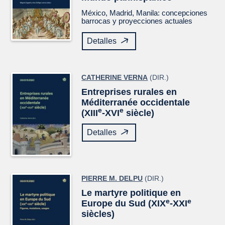
México, Madrid, Manila: concepciones
barrocas y proyecciones actuales
Detalles
CATHERINE VERNA
(DIR.)
Entreprises rurales en
Méditerranée occidentale
e
e
(XIII
-XVI
siècle)
Detalles
PIERRE M. DELPU
(DIR.)
Le martyre politique en
e
e
Europe du Sud (XIX
-XXI
siècles)