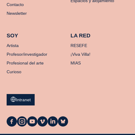
Espacios y alojamiento
Contacto
Newsletter
SOY
LA RED
Artista
RESEFE
Profesor/investigador
¡Viva Villa!
Profesional del arte
MIAS
Curioso
Intranet
La
La
La
La
La
La
Casa
Casa
Casa
Casa
Casa
Casa
en
en
en
en
en
en