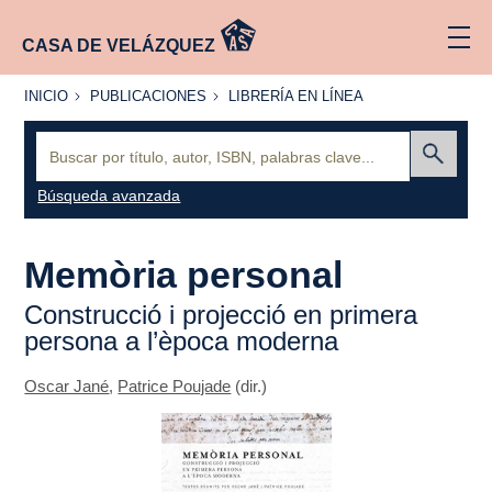
CASA DE VELÁZQUEZ
INICIO
PUBLICACIONES
LIBRERÍA
INICIO
PUBLICACIONES
LIBRERÍA EN LÍNEA
EN
LÍNEA
Buscar:
Enviar
Búsqueda avanzada
Memòria personal
Construcció i projecció en primera
persona a l’època moderna
Oscar Jané
,
Patrice Poujade
(dir.)