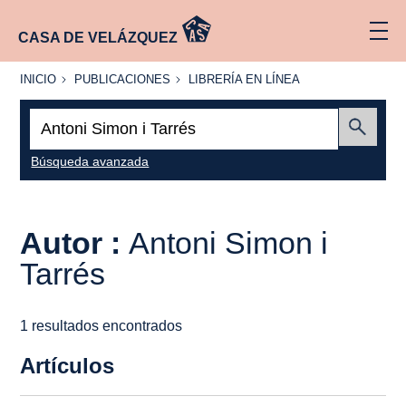
CASA DE VELÁZQUEZ
INICIO
PUBLICACIONES
LIBRERÍA
INICIO
PUBLICACIONES
LIBRERÍA EN LÍNEA
EN
LÍNEA
Buscar:
Enviar
Búsqueda avanzada
Autor :
Antoni Simon i
Tarrés
1 resultados encontrados
Artículos