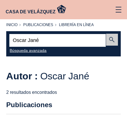
CASA DE VELÁZQUEZ
INICIO
PUBLICACIONES
LIBRERÍA
INICIO
PUBLICACIONES
LIBRERÍA EN LÍNEA
EN
LÍNEA
Buscar:
Enviar
Búsqueda avanzada
Autor :
Oscar Jané
2 resultados encontrados
Publicaciones