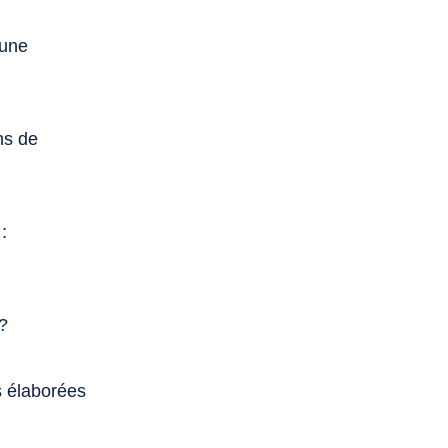
 une
ns de
:
?
s élaborées