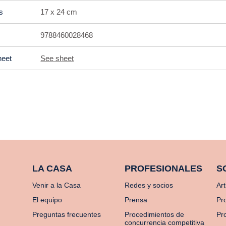
s
17 x 24 cm
9788460028468
heet
See sheet
LA CASA
PROFESIONALES
S
Venir a la Casa
Redes y socios
Art
El equipo
Prensa
Pr
Preguntas frecuentes
Procedimientos de
Pro
concurrencia competitiva