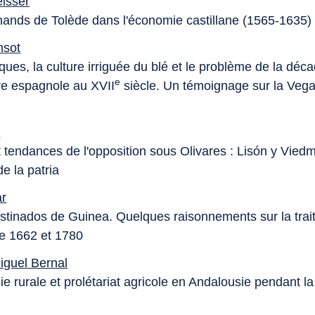
isser
ands de Tolède dans l'économie castillane (1565-1635)
nsot
ques, la culture irriguée du blé et le problème de la dé
e
ure espagnole au XVII
siècle. Un témoignage sur la Veg
r
 tendances de l'opposition sous Olivares : Lisón y Vied
e la patria
ar
stinados de Guinea. Quelques raisonnements sur la trai
re 1662 et 1780
iguel Bernal
e rurale et prolétariat agricole en Andalousie pendant la