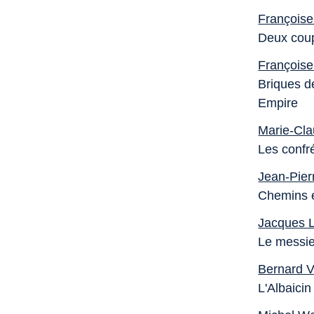
François
Deux coup
François
Briques de
Empire
Marie-Cla
Les confr
Jean-Pier
Chemins e
Jacques 
Le messie
Bernard V
L'Albaici