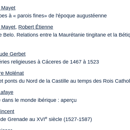
e Mayet
es à « parois fines» de l'époque augustéenne
e Mayet
,
Robert Étienne
 Belo. Relations entre la Maurétanie tingitane et la Bét
ude Gerbet
éries religieuses à Cáceres de 1467 à 1523
re Molénat
t ponts du Nord de la Castille au temps des Rois Catho
Lafaye
 dans le monde ibérique : aperçu
incent
e
n de Grenade au XVI
siècle (1527-1587)