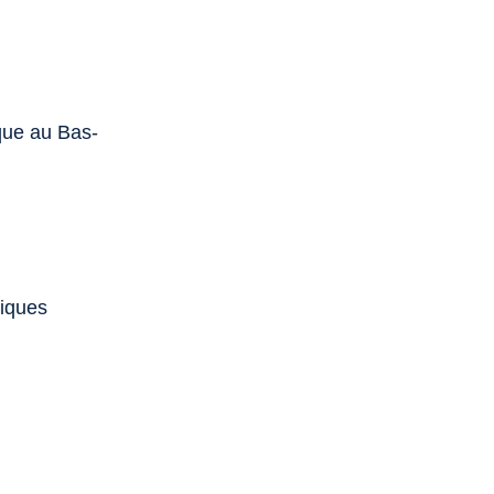
ique au Bas-
liques