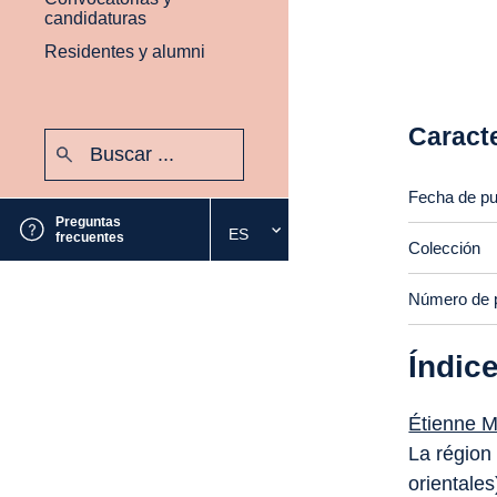
candidaturas
Residentes y alumni
Caracte
Buscar:
Enviar
Fecha de pu
Preguntas
ES
Seleccione
frecuentes
Colección
el
idioma
Número de 
deseado
Índic
Étienne M
La région
orientales