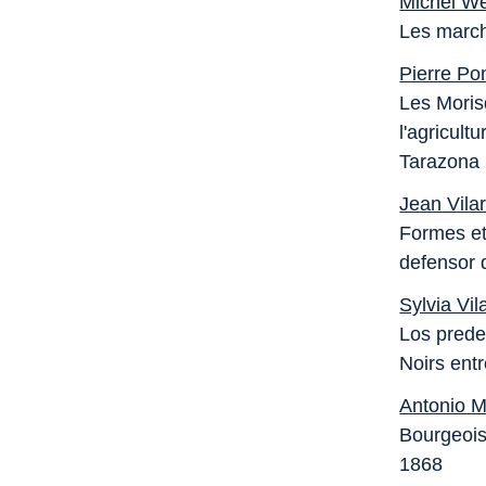
Michel We
Les march
Pierre Po
Les Moris
l'agricult
Tarazona
Jean Vila
Formes et
defensor d
Sylvia Vil
Los prede
Noirs ent
Antonio M
Bourgeoisi
1868