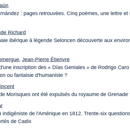
laün
rnández : pages retrouvées. Cinq poèmes, une lettre et
ude Richard
ie ibérique à légende Seloncen découverte aux enviro
omergue
,
Jean-Pierre Étienvre
d'une inscription des « Días Geniales » de Rodrigo Caro 
ion ou fantaisie d'humaniste ?
incent
e Morisques ont été expulsés du royaume de Grenade 
ar
n indigéniste de l'Amérique en 1812. Trente-six question
ortès de Cadix