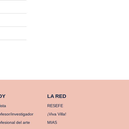
OY
LA RED
ista
RESEFE
ofesor/investigador
¡Viva Villa!
fesional del arte
MIAS