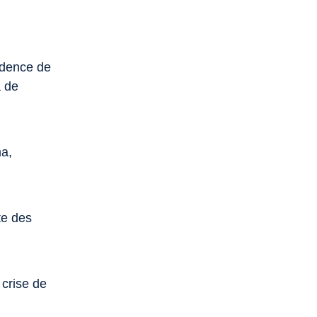
cadence de
a de
ma,
te des
 crise de