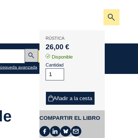
Abrir/cerra
la
barra
RÚSTICA
de
26,00 €
búsqueda
Mi cesta
Disponible
Enviar
Cantidad
úsqueda avanzada
Añadir a la cesta
de
COMPARTIR EL LIBRO