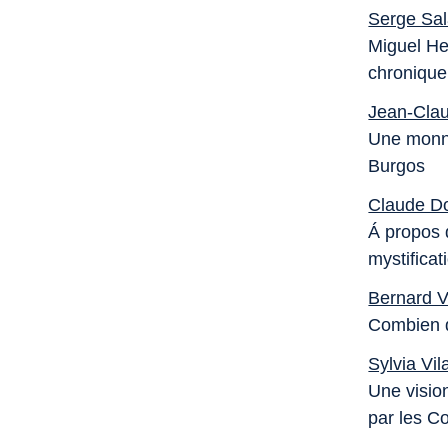
Serge Sa
Miguel He
chronique
Jean-Cla
Une monna
Burgos
Claude D
Á propos 
mystificat
Bernard V
Combien d
Sylvia Vil
Une visio
par les C