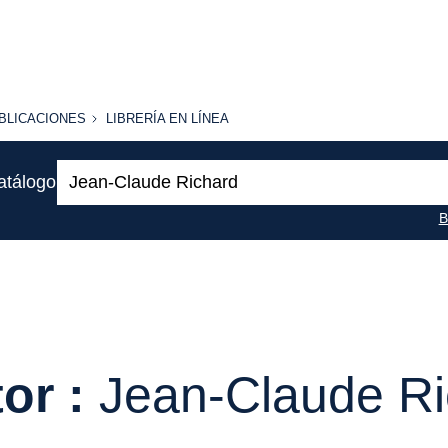
BLICACIONES
LIBRERÍA
BLICACIONES
LIBRERÍA EN LÍNEA
EN
LÍNEA
Buscar:
atálogo
B
or :
Jean-Claude Ri