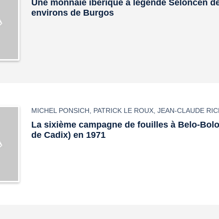
Une monnaie ibérique à légende Seloncen d
environs de Burgos
MICHEL PONSICH
,
PATRICK LE ROUX
,
JEAN-CLAUDE RI
La sixième campagne de fouilles à Belo-Bolo
de Cadix) en 1971