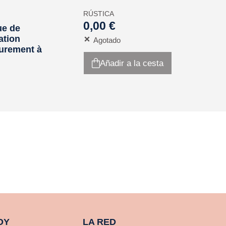
RÚSTICA
0,00 €
ue de
ation
Agotado
eurement à
Añadir a la cesta
OY
LA RED