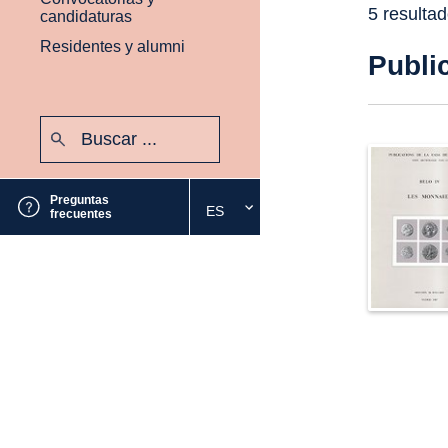
5 resulta
candidaturas
Residentes y alumni
Publi
Buscar:
Enviar
Preguntas
ES
Seleccione
frecuentes
el
idioma
deseado