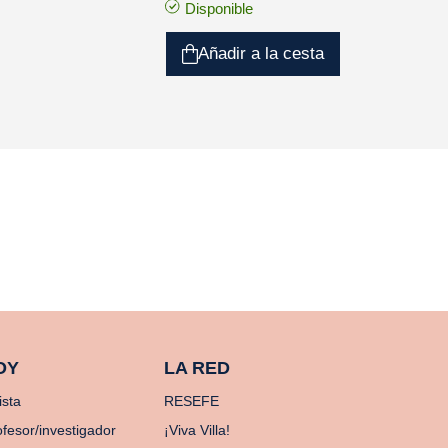
Disponible
Añadir a la cesta
OY
LA RED
ista
RESEFE
ofesor/investigador
¡Viva Villa!