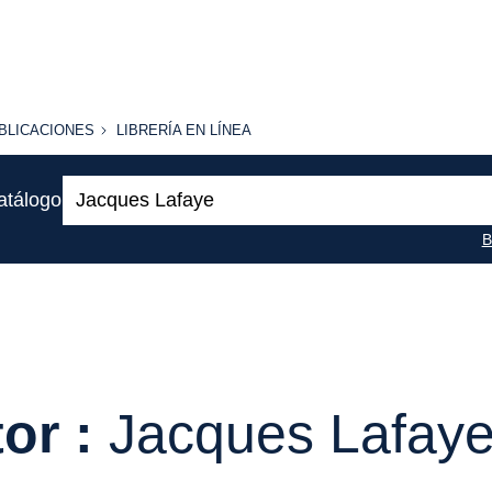
BLICACIONES
LIBRERÍA
BLICACIONES
LIBRERÍA EN LÍNEA
EN
LÍNEA
Buscar:
atálogo
B
or :
Jacques Lafay