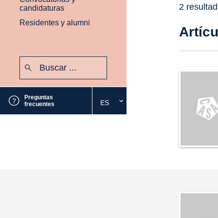
2 resulta
candidaturas
Residentes y alumni
Artíc
Buscar:
Enviar
Preguntas
ES
Seleccione
frecuentes
el
idioma
deseado