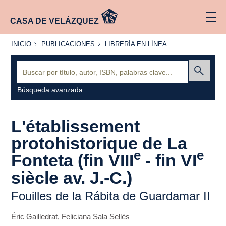
CASA DE VELÁZQUEZ
INICIO
PUBLICACIONES
LIBRERÍA
INICIO
PUBLICACIONES
LIBRERÍA EN LÍNEA
EN
LÍNEA
Buscar:
Enviar
Búsqueda avanzada
L'établissement
protohistorique de La
e
e
Fonteta (fin VIII
- fin VI
siècle av. J.-C.)
Fouilles de la Rábita de Guardamar II
Éric Gailledrat
,
Feliciana Sala Sellès