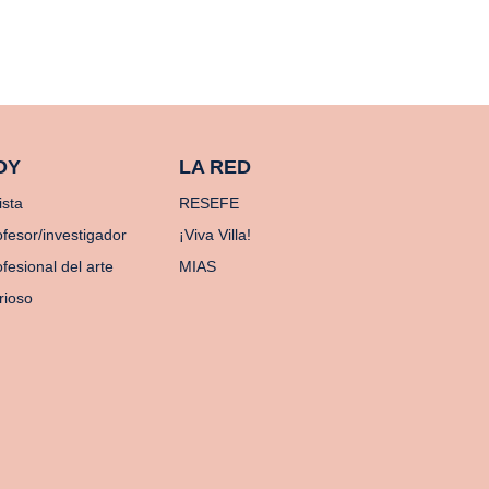
OY
LA RED
ista
RESEFE
ofesor/investigador
¡Viva Villa!
fesional del arte
MIAS
rioso