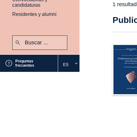
1 resulta
candidaturas
Residentes y alumni
Publi
Buscar:
Enviar
Preguntas
ES
Seleccione
frecuentes
el
idioma
deseado