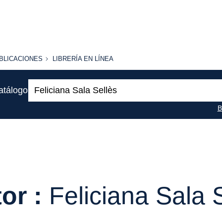
BLICACIONES
LIBRERÍA
BLICACIONES
LIBRERÍA EN LÍNEA
EN
LÍNEA
Buscar:
atálogo
B
or :
Feliciana Sala 