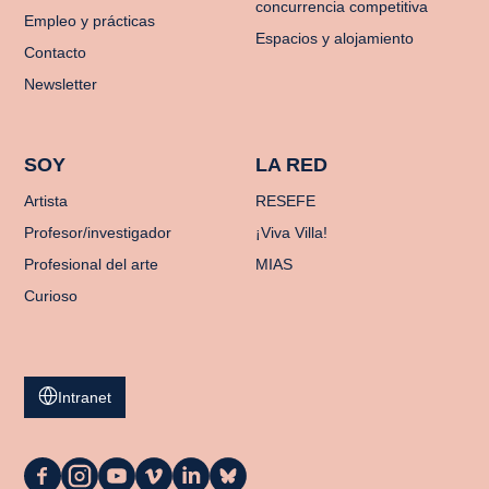
concurrencia competitiva
Empleo y prácticas
Espacios y alojamiento
Contacto
Newsletter
SOY
LA RED
Artista
RESEFE
Profesor/investigador
¡Viva Villa!
Profesional del arte
MIAS
Curioso
Intranet
La
La
La
La
La
La