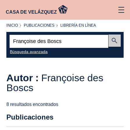
CASA DE VELÁZQUEZ
INICIO
PUBLICACIONES
LIBRERÍA
INICIO
PUBLICACIONES
LIBRERÍA EN LÍNEA
EN
LÍNEA
Buscar:
Enviar
Búsqueda avanzada
Autor :
Françoise des
Boscs
8 resultados encontrados
Publicaciones