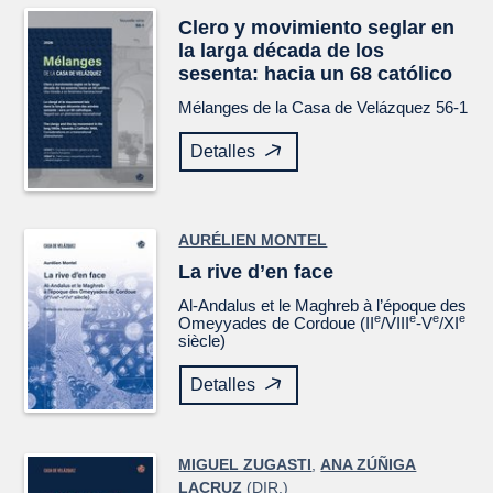
Clero y movimiento seglar en
la larga década de los
sesenta: hacia un 68 católico
Mélanges de la Casa de Velázquez
56-1
Detalles
AURÉLIEN MONTEL
La rive d’en face
Al-Andalus et le Maghreb à l’époque des
e
e
e
e
Omeyyades de Cordoue (II
/VIII
-V
/XI
siècle)
Detalles
MIGUEL ZUGASTI
,
ANA ZÚÑIGA
LACRUZ
(DIR.)