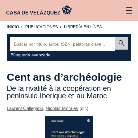
CASA DE VELÁZQUEZ
INICIO
PUBLICACIONES
LIBRERÍA
INICIO
PUBLICACIONES
LIBRERÍA EN LÍNEA
EN
LÍNEA
Buscar:
Enviar
Búsqueda avanzada
Cent ans d’archéologie
De la rivalité à la coopération en
péninsule Ibérique et au Maroc
Laurent Callegarin
,
Nicolás Morales
(dir.)