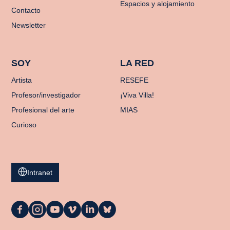
Espacios y alojamiento
Contacto
Newsletter
SOY
LA RED
Artista
RESEFE
Profesor/investigador
¡Viva Villa!
Profesional del arte
MIAS
Curioso
Intranet
La
La
La
La
La
La
Casa
Casa
Casa
Casa
Casa
Casa