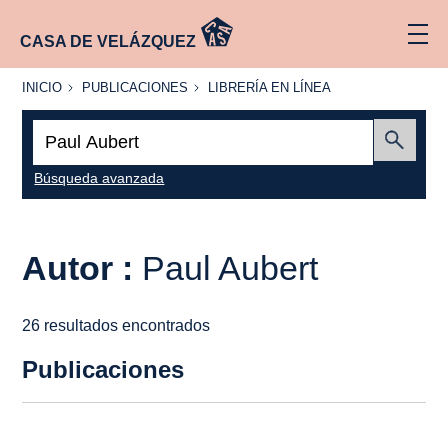
CASA DE VELÁZQUEZ
INICIO
PUBLICACIONES
LIBRERÍA
INICIO
PUBLICACIONES
LIBRERÍA EN LÍNEA
EN
LÍNEA
Buscar:
Enviar
Búsqueda avanzada
Autor :
Paul Aubert
26 resultados encontrados
Publicaciones