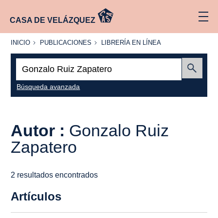
CASA DE VELÁZQUEZ
INICIO
PUBLICACIONES
LIBRERÍA
INICIO
PUBLICACIONES
LIBRERÍA EN LÍNEA
EN
LÍNEA
Buscar:
Enviar
Búsqueda avanzada
Autor :
Gonzalo Ruiz
Zapatero
2 resultados encontrados
Artículos