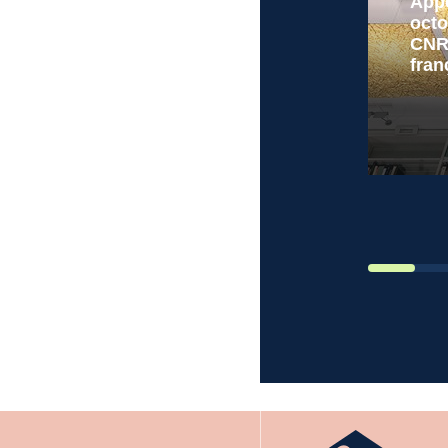
Appe
octo
Presentación «50 years of
CNRS
Scholarship on the Southern
fran
European Democratic
Transitions: A Comparative
Approach» (
Mélanges de la
Casa de Velázquez 53-1
) en la
librería Marcial Pons.
Leer
Leer más