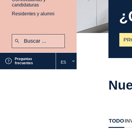
candidaturas
¿
Residentes y alumni
Buscar:
PR
Enviar
Preguntas
ES
Seleccione
frecuentes
el
idioma
Nue
deseado
TODO
IN