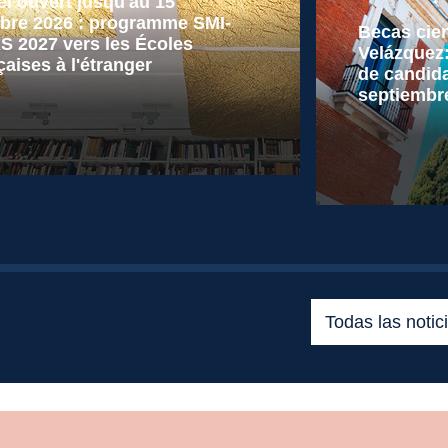
l ouvert jusqu'au 15
bre 2026 : programme SMI-
Becas cien
 2027 vers les Écoles
Velázquez:
çaises à l'étranger
de candida
septiembr
 más
Leer más
Todas las notic