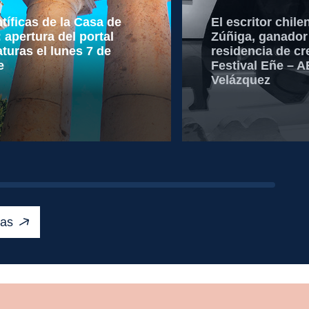
tíficas de la Casa de
El escritor chil
 apertura del portal
Zúñiga, ganador 
turas el lunes 7 de
residencia de cre
e
Festival Eñe – 
Velázquez
Leer más
ias