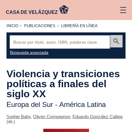
CASA DE VELÁZQUEZ
INICIO
PUBLICACIONES
LIBRERÍA
INICIO
PUBLICACIONES
LIBRERÍA EN LÍNEA
EN
LÍNEA
Buscar:
Enviar
Búsqueda avanzada
Violencia y transiciones
políticas a finales del
siglo XX
Europa del Sur - América Latina
Sophie Baby
,
Olivier Compagnon
,
Eduardo González Calleja
(dir.)