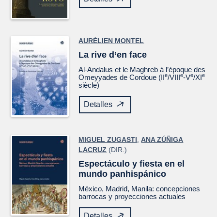
AURÉLIEN MONTEL
La rive d’en face
Al-Andalus et le Maghreb à l’époque des
e
e
e
e
Omeyyades de Cordoue (II
/VIII
-V
/XI
siècle)
Detalles
MIGUEL ZUGASTI
,
ANA ZÚÑIGA
LACRUZ
(DIR.)
Espectáculo y fiesta en el
mundo panhispánico
México, Madrid, Manila: concepciones
barrocas y proyecciones actuales
Detalles