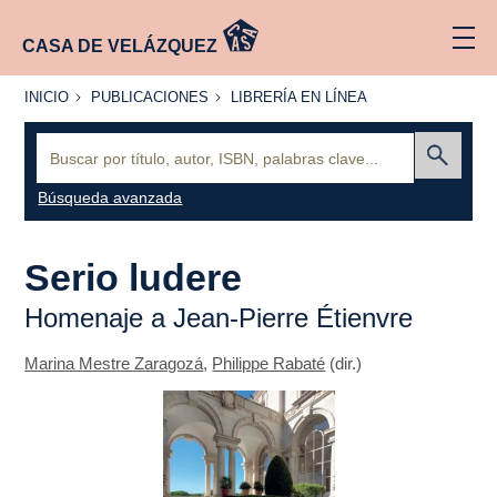
CASA DE VELÁZQUEZ
INICIO
PUBLICACIONES
LIBRERÍA
INICIO
PUBLICACIONES
LIBRERÍA EN LÍNEA
EN
LÍNEA
Buscar:
Enviar
Búsqueda avanzada
Serio ludere
Homenaje a Jean-Pierre Étienvre
Marina Mestre Zaragozá
,
Philippe Rabaté
(dir.)