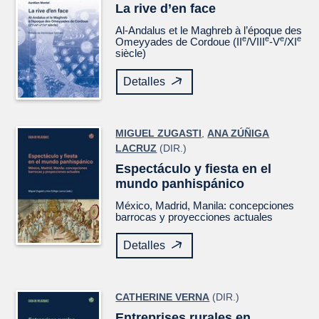
La rive d’en face
Al-Andalus et le Maghreb à l’époque des
e
e
e
e
Omeyyades de Cordoue (II
/VIII
-V
/XI
siècle)
Detalles
MIGUEL ZUGASTI
,
ANA ZÚÑIGA
LACRUZ
(DIR.)
Espectáculo y fiesta en el
mundo panhispánico
México, Madrid, Manila: concepciones
barrocas y proyecciones actuales
Detalles
CATHERINE VERNA
(DIR.)
Entreprises rurales en