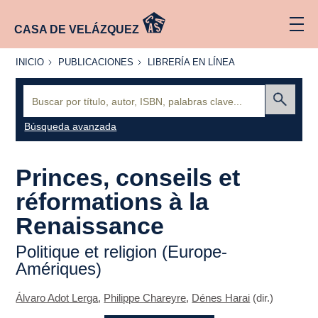
CASA DE VELÁZQUEZ
INICIO
PUBLICACIONES
LIBRERÍA
INICIO
PUBLICACIONES
LIBRERÍA EN LÍNEA
EN
LÍNEA
Buscar:
Enviar
Búsqueda avanzada
Princes, conseils et
réformations à la
Renaissance
Politique et religion (Europe-
Amériques)
Álvaro Adot Lerga
,
Philippe Chareyre
,
Dénes Harai
(dir.)