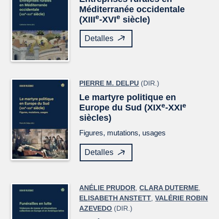
Méditerranée occidentale
e
e
(XIII
-XVI
siècle)
Detalles
PIERRE M. DELPU
(DIR.)
Le martyre politique en
e
e
Europe du Sud (XIX
-XXI
siècles)
Figures, mutations, usages
Detalles
ANÉLIE PRUDOR
,
CLARA DUTERME
,
ELISABETH ANSTETT
,
VALÉRIE ROBIN
AZEVEDO
(DIR.)