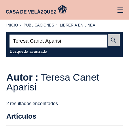
CASA DE VELÁZQUEZ
INICIO
PUBLICACIONES
LIBRERÍA
INICIO
PUBLICACIONES
LIBRERÍA EN LÍNEA
EN
LÍNEA
Buscar:
Enviar
Búsqueda avanzada
Autor :
Teresa Canet
Aparisi
2 resultados encontrados
Artículos