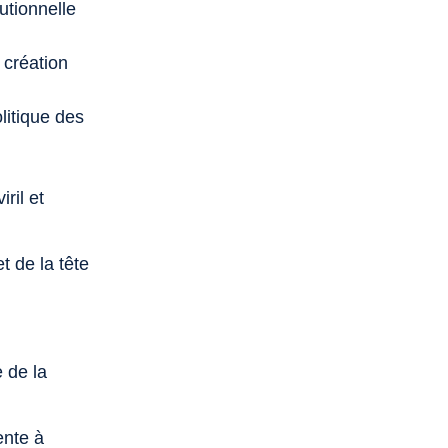
utionnelle
a création
litique des
ril et
t de la tête
e de la
ente à