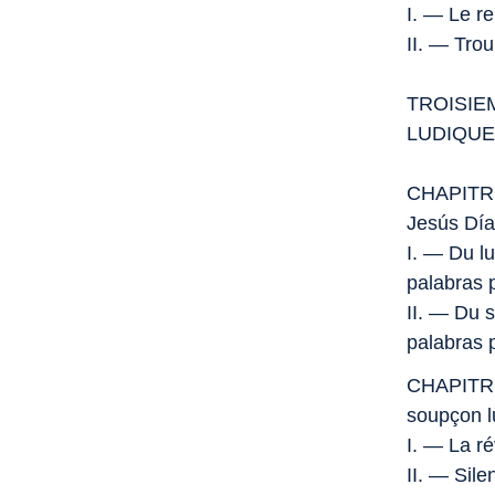
I. — Le re
II. — Trou
TROISIE
LUDIQUE 
CHAPITRE 
Jesús Día
I. — Du l
palabras 
II. — Du s
palabras 
CHAPITRE 
soupçon l
I. — La ré
II. — Sil