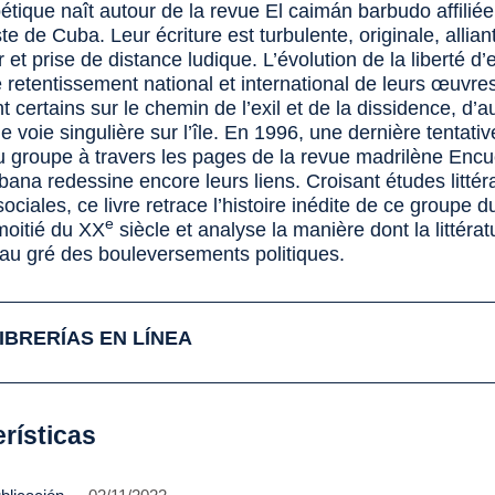
étique naît autour de la revue
El caimán barbudo
affiliée
 de Cuba. Leur écriture est turbulente, originale, allia
 et prise de distance ludique. L’évolution de la liberté d
 retentissement national et international de leurs œuvre
 certains sur le chemin de l’exil et de la dissidence, d’a
e voie singulière sur l’île. En 1996, une dernière tentati
u groupe à travers les pages de la revue madrilène
Encu
ubana
redessine encore leurs liens. Croisant études littéra
ociales, ce livre retrace l’histoire inédite de ce groupe d
e
oitié du XX
siècle et analyse la manière dont la littérat
 au gré des bouleversements politiques.
IBRERÍAS EN LÍNEA
rísticas