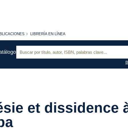
BLICACIONES
LIBRERÍA
BLICACIONES
LIBRERÍA EN LÍNEA
EN
LÍNEA
Buscar:
atálogo
B
sie et dissidence 
ba