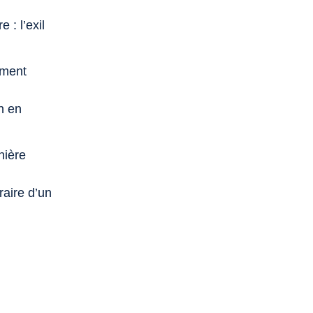
 : l’exil
ement
n en
nière
raire d’un