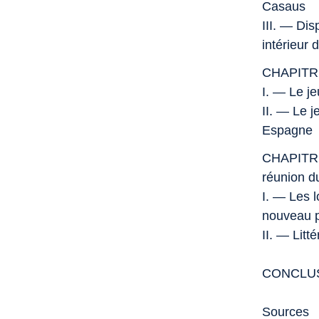
Casaus
III. — Dis
intérieur 
CHAPITRE 
I. — Le je
II. — Le 
Espagne
CHAPITRE
réunion d
I. — Les 
nouveau pr
II. — Litt
CONCLU
Sources