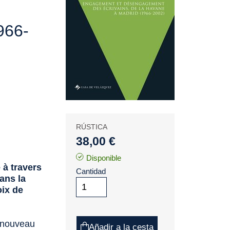
966-
RÚSTICA
38,00 €
Disponible
e à travers
Cantidad
ans la
oix de
n nouveau
Añadir a la cesta