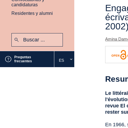
candidaturas
Enga
Residentes y alumni
écriv
2002
Buscar:
Amina Dame
Enviar
Preguntas
ES
Seleccione
frecuentes
el
idioma
Resu
deseado
Le littér
l'évoluti
revue
El
rester su
En 1966, 