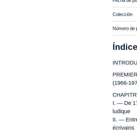
Fecha de pu
Colección
Número de 
Índic
INTROD
PREMIER
(1966-19
CHAPITRE 
I. — De 17
ludique
II. — Ent
écrivains