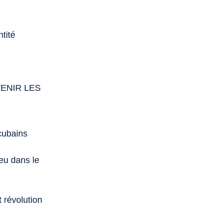
tité
ENIR LES
 cubains
eu dans le
 révolution