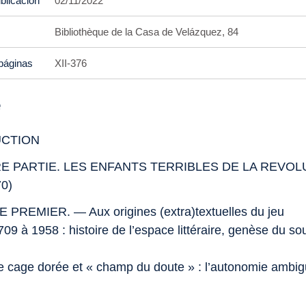
blicación
02/11/2022
Bibliothèque de la Casa de Velázquez, 84
páginas
XII-376
e
UCTION
E PARTIE. LES ENFANTS TERRIBLES DE LA REVOL
70)
PREMIER. — Aux origines (extra)textuelles du jeu
09 à 1958 : histoire de l’espace littéraire, genèse du s
re cage dorée et « champ du doute » : l’autonomie ambi