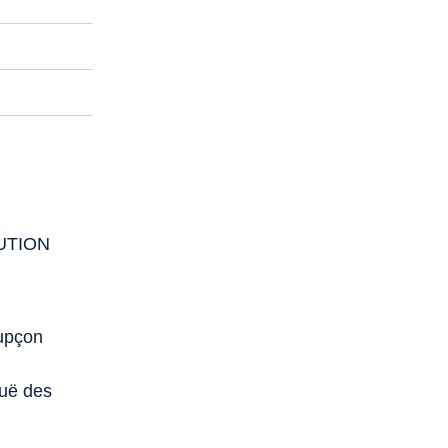
UTION
oupçon
guë des