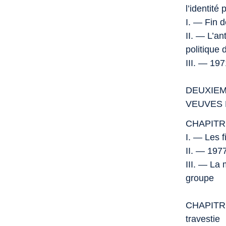
l’identité
I. — Fin d
II. — L’an
politique 
III. — 19
DEUXIEM
VEUVES
CHAPITRE
I. — Les f
II. — 1977
III. — La
groupe
CHAPITRE 
travestie