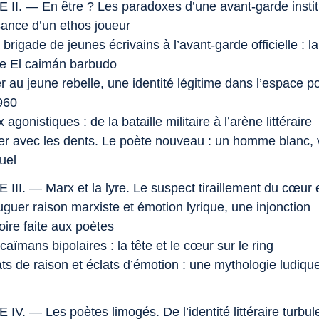
II. — En être ? Les paradoxes d’une avant-garde instit
ssance d’un ethos joueur
 brigade de jeunes écrivains à l’avant-garde officielle : l
ue
El caimán barbudo
r au jeune rebelle, une identité légitime dans l’espace po
960
 agonistiques : de la bataille militaire à l’arène littéraire
er avec les dents. Le poète nouveau : un homme blanc, vi
uel
II. — Marx et la lyre. Le suspect tiraillement du cœur e
guer raison marxiste et émotion lyrique, une injonction
oire faite aux poètes
caïmans bipolaires : la tête et le cœur sur le ring
ats de raison et éclats d’émotion : une mythologie ludiqu
V. — Les poètes limogés. De l’identité littéraire turbul