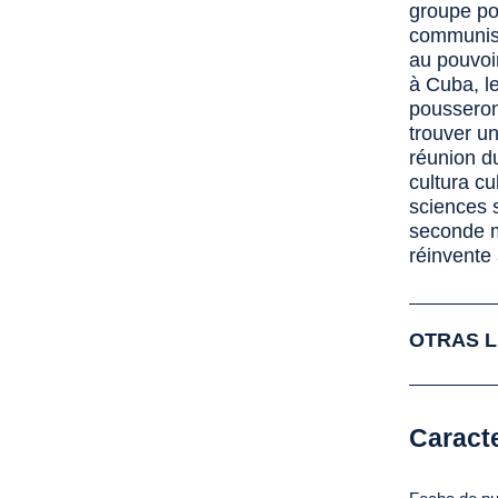
groupe po
communiste
au pouvoir
à Cuba, le
pousseront
trouver un
réunion d
cultura c
sciences s
seconde m
réinvente
OTRAS L
Caracte