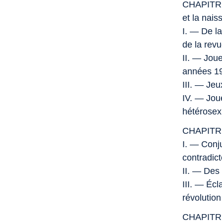
CHAPITRE 
et la nai
I. — De la
de la rev
II. — Joue
années 1
III. — Jeux
IV. — Jou
hétérosex
CHAPITRE I
I. — Conju
contradict
II. — Des 
III. — Écl
révolution
CHAPITRE I