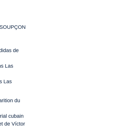
U SOUPÇON
didas
de
ans
Las
ns
Las
rition du
rial cubain
t de Víctor