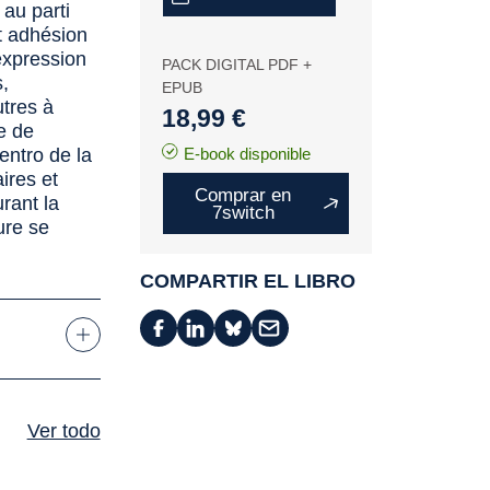
 au parti
nt adhésion
’expression
PACK DIGITAL PDF +
s,
EPUB
utres à
18,99 €
ve de
entro de la
E-book disponible
ires et
Comprar en
urant la
7switch
ure se
COMPARTIR EL LIBRO
Ver todo