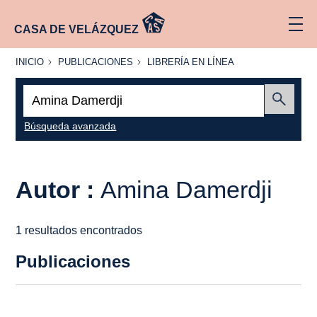
CASA DE VELÁZQUEZ
INICIO
PUBLICACIONES
LIBRERÍA
INICIO
PUBLICACIONES
LIBRERÍA EN LÍNEA
EN
LÍNEA
Buscar:
Enviar
Búsqueda avanzada
Autor :
Amina Damerdji
1 resultados encontrados
Publicaciones