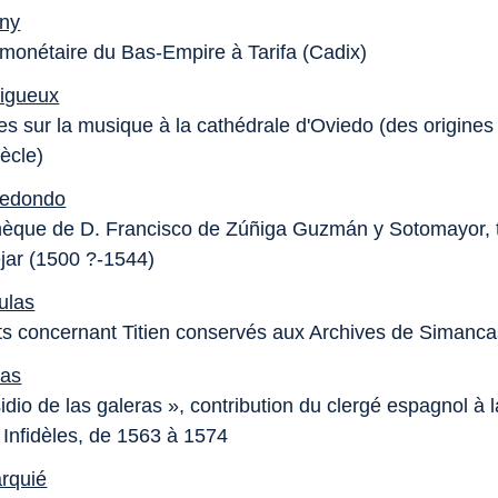
ony
 monétaire du Bas-Empire à Tarifa (Cadix)
ligueux
s sur la musique à la cathédrale d'Oviedo (des origines
ècle)
Redondo
thèque de D. Francisco de Zúñiga Guzmán y Sotomayor, 
jar (1500 ?-1544)
ulas
 concernant Titien conservés aux Archives de Simanca
las
dio de las galeras », contribution du clergé espagnol à 
 Infidèles, de 1563 à 1574
rquié