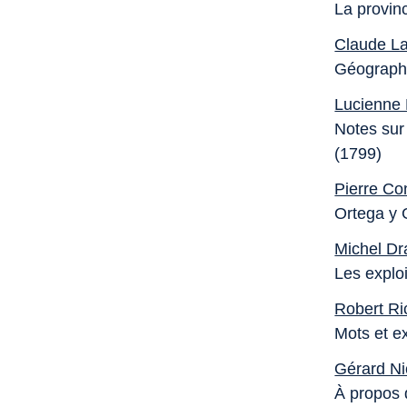
La provin
Claude La
Géographi
Lucienne
Notes sur
(1799)
Pierre Co
Ortega y 
Michel Dr
Les exploi
Robert Ri
Mots et e
Gérard Nic
À propos d