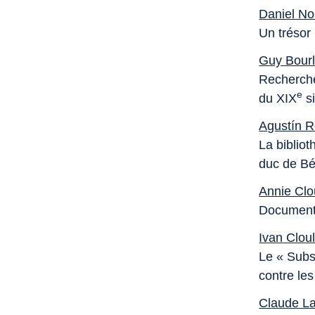
Daniel N
Un trésor
Guy Bour
Recherche
e
du XIX
si
Agustín 
La biblio
duc de Bé
Annie Clo
Documents
Ivan Clou
Le « Subsi
contre les
Claude La