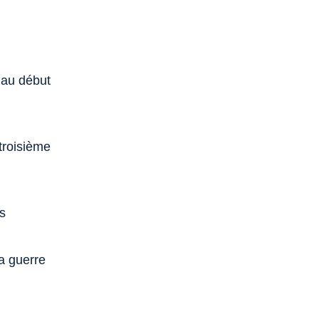
 au début
troisième
s
la guerre