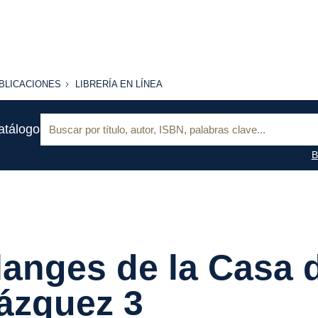
BLICACIONES
LIBRERÍA
BLICACIONES
LIBRERÍA EN LÍNEA
EN
LÍNEA
Buscar:
atálogo
B
anges de la Casa 
ázquez 3