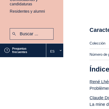
candidaturas
Residentes y alumni
Caracte
Buscar:
Enviar
Colección
Preguntas
ES
Seleccione
frecuentes
Número de 
el
idioma
deseado
Índic
René Lhé
Problèmes
Claude D
La mine d