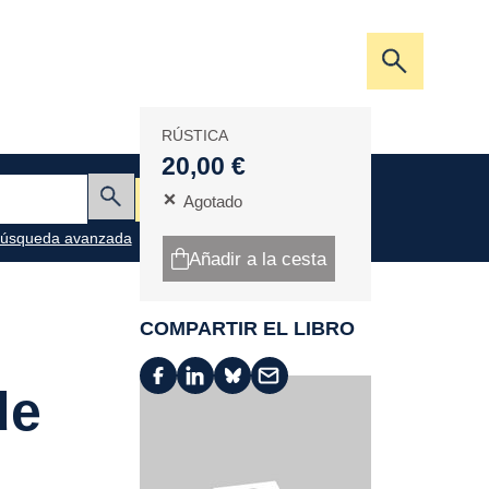
Abrir/cerra
la
barra
RÚSTICA
de
20,00 €
búsqueda
Mi cesta
Agotado
Enviar
úsqueda avanzada
Añadir a la cesta
COMPARTIR EL LIBRO
de