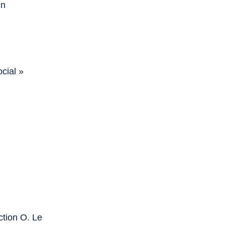
in
cial »
ction O. Le