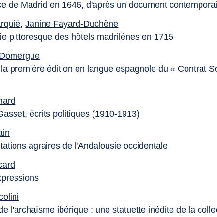
ce de Madrid en 1646, d'après un document contempora
rquié
,
Janine Fayard-Duchêne
e pittoresque des hôtels madrilènes en 1715
 Domergue
 la première édition en langue espagnole du « Contrat So
nard
Gasset, écrits politiques (1910-1913)
ain
tations agraires de l'Andalousie occidentale
card
xpressions
olini
e l'archaïsme ibérique : une statuette inédite de la colle