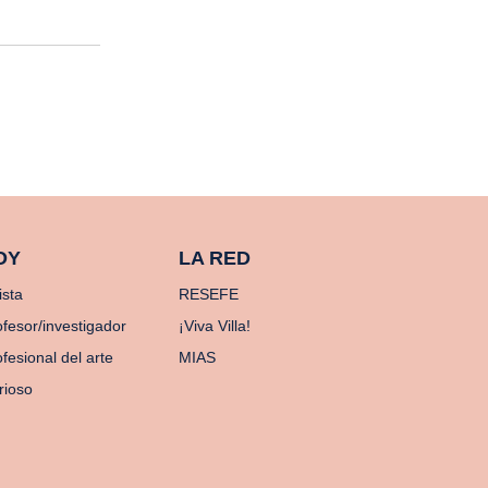
OY
LA RED
ista
RESEFE
ofesor/investigador
¡Viva Villa!
fesional del arte
MIAS
rioso