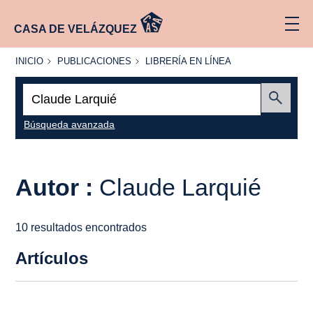
CASA DE VELÁZQUEZ
INICIO
PUBLICACIONES
LIBRERÍA
INICIO
PUBLICACIONES
LIBRERÍA EN LÍNEA
EN
LÍNEA
Buscar:
Enviar
Búsqueda avanzada
Autor :
Claude Larquié
10 resultados encontrados
Artículos