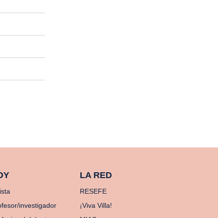
OY
LA RED
ista
RESEFE
ofesor/investigador
¡Viva Villa!