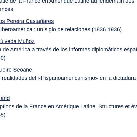
atie de la France en Amérique Latine au lendemain des
ances
os Pereira Castañares
Iberoamérica : un siglo de relaciones (1836-1936)
púlveda Muñoz
 de América a través de los informes diplomáticos espa
30)
ueiro Seoane
y realidades del «Hispanoamericanismo» en la dictadura
land
ptions de la France en Amérique Latine. Structures et év
45)