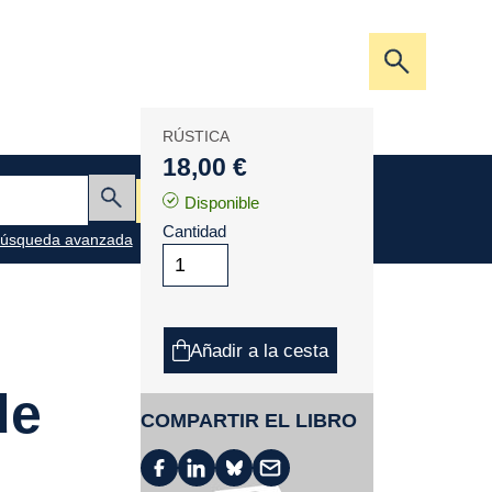
Abrir/cerra
la
barra
RÚSTICA
de
18,00 €
búsqueda
Mi cesta
Disponible
Enviar
Cantidad
úsqueda avanzada
Añadir a la cesta
de
COMPARTIR EL LIBRO