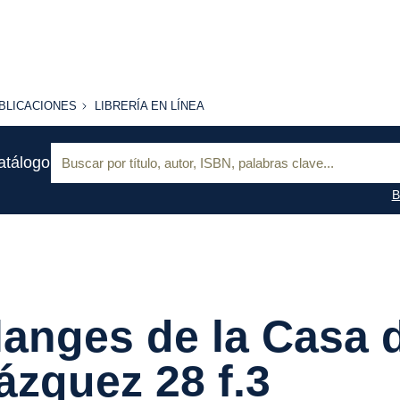
BLICACIONES
LIBRERÍA
BLICACIONES
LIBRERÍA EN LÍNEA
EN
LÍNEA
Buscar:
atálogo
B
anges de la Casa 
ázquez 28 f.3