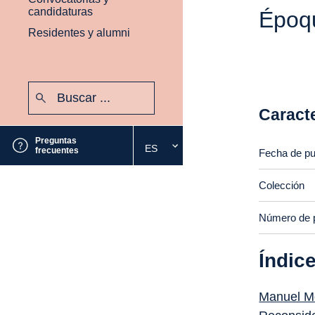
candidaturas
Époq
Residentes y alumni
Buscar:
Enviar
Caracte
Preguntas
ES
Seleccione
frecuentes
Fecha de pu
el
idioma
Colección
deseado
Número de 
Índic
Manuel M