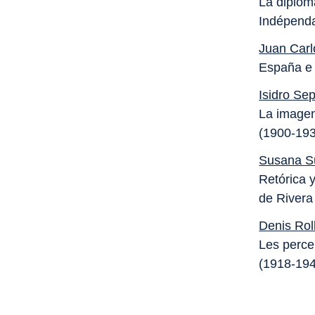
La diplom
Indépend
Juan Carl
España e 
Isidro Se
La imagen
(1900-19
Susana S
Retórica 
de Rivera
Denis Rol
Les perce
(1918-19