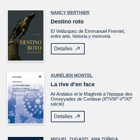
NANCY BERTHIER
Destino roto
El
Velázquez
de Emmanuel Fremiet,
entre arte, historia y memoria
Detalles
AURÉLIEN MONTEL
La rive d’en face
Al-Andalus et le Maghreb à l’époque des
e
e
e
e
Omeyyades de Cordoue (II
/VIII
-V
/XI
siècle)
Detalles
MIGUEL ZUGASTI
,
ANA ZÚÑIGA