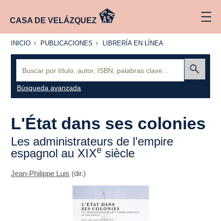
CASA DE VELÁZQUEZ
INICIO
PUBLICACIONES
LIBRERÍA
INICIO
PUBLICACIONES
LIBRERÍA EN LÍNEA
EN
LÍNEA
Buscar:
Enviar
Búsqueda avanzada
L'État dans ses colonies
Les administrateurs de l’empire
e
espagnol au XIX
siècle
Jean-Philippe Luis
(dir.)