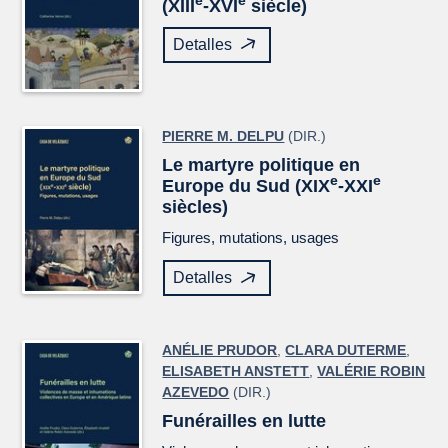
e
e
(XIII
-XVI
siècle)
Detalles
PIERRE M. DELPU
(DIR.)
Le martyre politique en
e
e
Europe du Sud (XIX
-XXI
siècles)
Figures, mutations, usages
Detalles
ANÉLIE PRUDOR
,
CLARA DUTERME
,
ELISABETH ANSTETT
,
VALÉRIE ROBIN
AZEVEDO
(DIR.)
Funérailles en lutte