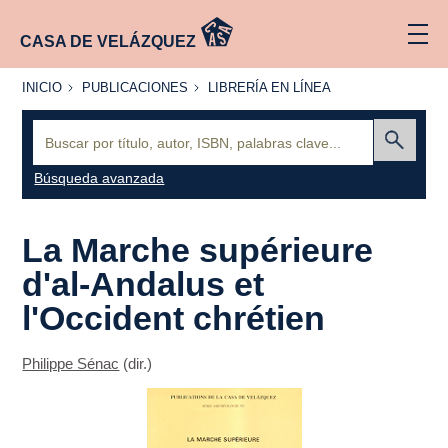
CASA DE VELÁZQUEZ
INICIO
PUBLICACIONES
LIBRERÍA
INICIO
PUBLICACIONES
LIBRERÍA EN LÍNEA
EN
LÍNEA
Buscar:
Enviar
Búsqueda avanzada
La Marche supérieure
d'al-Andalus et
l'Occident chrétien
Philippe Sénac
(dir.)