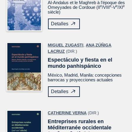
Al-Andalus et le Maghreb à l’époque des
e
e
e
e
Omeyyades de Cordoue (II
/VIII
-V
/XI
siècle)
Detalles
MIGUEL ZUGASTI
,
ANA ZÚÑIGA
LACRUZ
(DIR.)
Espectáculo y fiesta en el
mundo panhispánico
México, Madrid, Manila: concepciones
barrocas y proyecciones actuales
Detalles
CATHERINE VERNA
(DIR.)
Entreprises rurales en
Méditerranée occidentale