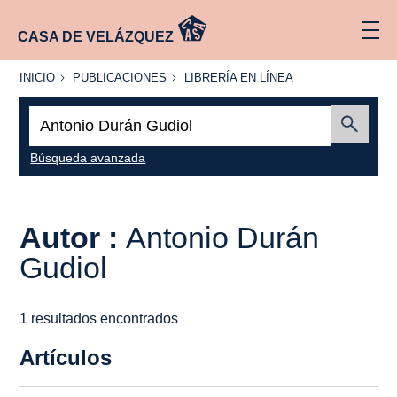
CASA DE VELÁZQUEZ
INICIO
PUBLICACIONES
LIBRERÍA
INICIO
PUBLICACIONES
LIBRERÍA EN LÍNEA
EN
LÍNEA
Buscar:
Enviar
Búsqueda avanzada
Autor :
Antonio Durán
Gudiol
1 resultados encontrados
Artículos