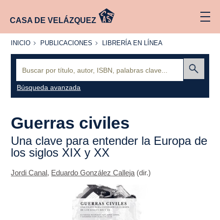
CASA DE VELÁZQUEZ
INICIO
PUBLICACIONES
LIBRERÍA
INICIO
PUBLICACIONES
LIBRERÍA EN LÍNEA
EN
LÍNEA
Buscar:
Enviar
Búsqueda avanzada
Guerras civiles
Una clave para entender la Europa de
los siglos XIX y XX
Jordi Canal
,
Eduardo González Calleja
(dir.)