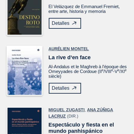
El
Velázquez
de Emmanuel Fremiet,
entre arte, historia y memoria
Detalles
AURÉLIEN MONTEL
La rive d’en face
Al-Andalus et le Maghreb à l’époque des
e
e
e
e
Omeyyades de Cordoue (II
/VIII
-V
/XI
siècle)
Detalles
MIGUEL ZUGASTI
,
ANA ZÚÑIGA
LACRUZ
(DIR.)
Espectáculo y fiesta en el
mundo panhispánico