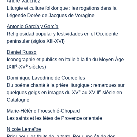
André Vauchez
Liturgie et culture folklorique : les rogations dans la
Légende Dorée de Jacques de Voragine
Antonio García y García
Religiosidad popular y festividades en el Occidente
peninsular (siglos XIII-XVI)
Daniel Russo
Iconographie et publics en Italie à la fin du Moyen Âge
e
e
(XIII
-XV
siècles)
Dominique Lavedrine de Courcelles
Du poème chanté à la prière liturgique : remarques sur
e
e
quelques goigs en images du XV
au XVIII
siècle en
Catalogne
Marie-Hélène Froeschlé-Chopard
Les saints et les fêtes de Provence orientale
Nicole Lemaître
Prier pour les fruits de la terre. Pour une étude des