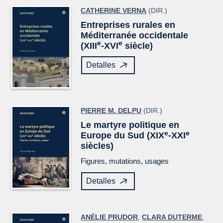
CATHERINE VERNA
(DIR.)
Entreprises rurales en
Méditerranée occidentale
e
e
(XIII
-XVI
siècle)
Detalles
PIERRE M. DELPU
(DIR.)
Le martyre politique en
e
e
Europe du Sud (XIX
-XXI
siècles)
Figures, mutations, usages
Detalles
ANÉLIE PRUDOR
,
CLARA DUTERME
,