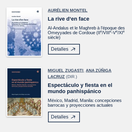
AURÉLIEN MONTEL
La rive d’en face
Al-Andalus et le Maghreb à l’époque des
e
e
e
e
Omeyyades de Cordoue (II
/VIII
-V
/XI
siècle)
Detalles
MIGUEL ZUGASTI
,
ANA ZÚÑIGA
LACRUZ
(DIR.)
Espectáculo y fiesta en el
mundo panhispánico
México, Madrid, Manila: concepciones
barrocas y proyecciones actuales
Detalles