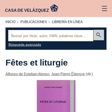
CASA DE VELÁZQUEZ
INICIO
PUBLICACIONES
LIBRERÍA
INICIO
PUBLICACIONES
LIBRERÍA EN LÍNEA
EN
LÍNEA
Buscar:
Enviar
Búsqueda avanzada
Fêtes et liturgie
Alfonso de Esteban Alonso
,
Jean-Pierre Étienvre
(dir.)