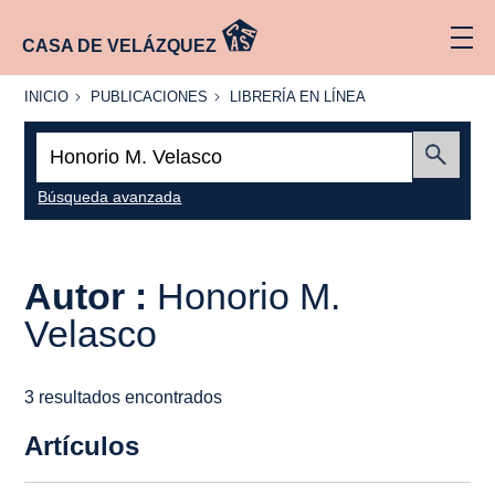
CASA DE VELÁZQUEZ
INICIO
PUBLICACIONES
LIBRERÍA
INICIO
PUBLICACIONES
LIBRERÍA EN LÍNEA
EN
LÍNEA
Buscar:
Enviar
Búsqueda avanzada
Autor :
Honorio M.
Velasco
3 resultados encontrados
Artículos