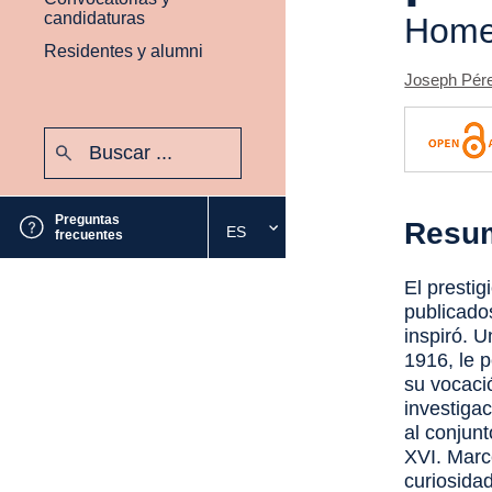
candidaturas
Homen
Residentes y alumni
Joseph Pér
Buscar:
Enviar
Preguntas
Resu
ES
Seleccione
frecuentes
el
idioma
El presti
deseado
publicado
inspiró. 
1916, le p
su vocaci
investiga
al conjunt
XVI. Marc
curiosidad