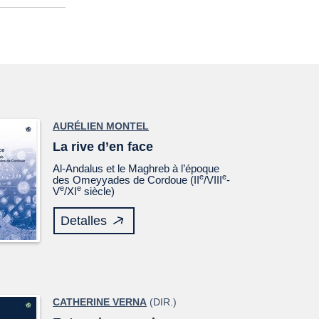
AURÉLIEN MONTEL
La rive d’en face
Al-Andalus et le Maghreb à l’époque
e
e
des Omeyyades de Cordoue (II
/VIII
-
e
e
V
/XI
siècle)
Detalles
CATHERINE VERNA
(DIR.)