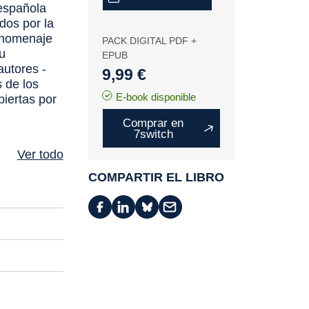
 española
ados por la
l homenaje
PACK DIGITAL PDF +
su
EPUB
autores -
9,99 €
s de los
E-book disponible
biertas por
Comprar en
7switch
Ver todo
COMPARTIR EL LIBRO