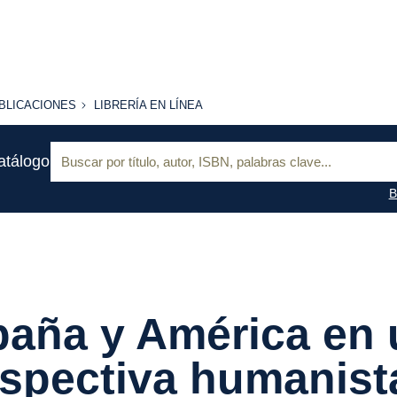
BLICACIONES
LIBRERÍA
BLICACIONES
LIBRERÍA EN LÍNEA
EN
LÍNEA
Buscar:
atálogo
B
aña y América en
spectiva humanist