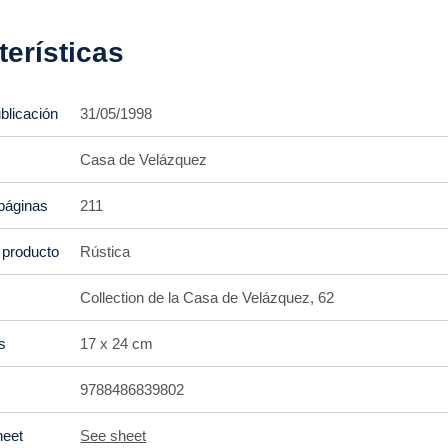
terísticas
blicación
31/05/1998
Casa de Velázquez
páginas
211
 producto
Rústica
Collection de la Casa de Velázquez, 62
s
17 x 24 cm
9788486839802
heet
See sheet