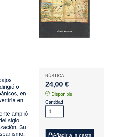
RÚSTICA
bajos
24,00 €
irigió o
pánicos, en
Disponible
ertiría en
Cantidad
ente amplió
del siglo
ización. Su
hispanismo.
Añadir a la cesta