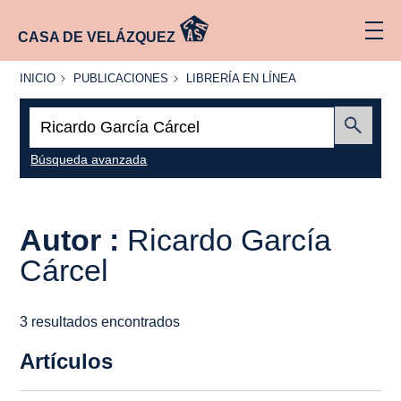
CASA DE VELÁZQUEZ
INICIO
PUBLICACIONES
LIBRERÍA
INICIO
PUBLICACIONES
LIBRERÍA EN LÍNEA
EN
LÍNEA
Buscar:
Enviar
Búsqueda avanzada
Autor :
Ricardo García
Cárcel
3 resultados encontrados
Artículos