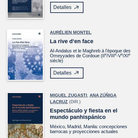
Detalles
AURÉLIEN MONTEL
La rive d’en face
Al-Andalus et le Maghreb à l’époque des
e
e
e
e
Omeyyades de Cordoue (II
/VIII
-V
/XI
siècle)
Detalles
MIGUEL ZUGASTI
,
ANA ZÚÑIGA
LACRUZ
(DIR.)
Espectáculo y fiesta en el
mundo panhispánico
México, Madrid, Manila: concepciones
barrocas y proyecciones actuales