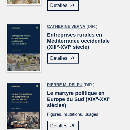
Detalles
CATHERINE VERNA
(DIR.)
Entreprises rurales en
Méditerranée occidentale
e
e
(XIII
-XVI
siècle)
Detalles
PIERRE M. DELPU
(DIR.)
Le martyre politique en
e
e
Europe du Sud (XIX
-XXI
siècles)
Figures, mutations, usages
Detalles