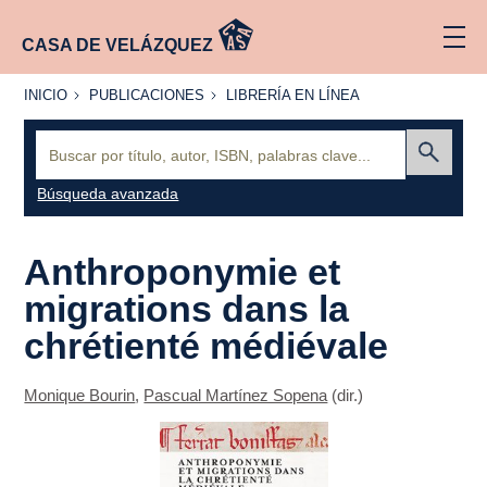
CASA DE VELÁZQUEZ
INICIO
PUBLICACIONES
LIBRERÍA
INICIO
PUBLICACIONES
LIBRERÍA EN LÍNEA
EN
LÍNEA
Buscar:
Enviar
Búsqueda avanzada
Anthroponymie et
migrations dans la
chrétienté médiévale
Monique Bourin
,
Pascual Martínez Sopena
(dir.)