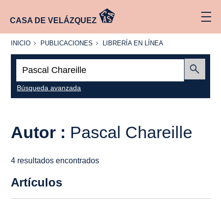
CASA DE VELÁZQUEZ
INICIO
PUBLICACIONES
LIBRERÍA
INICIO
PUBLICACIONES
LIBRERÍA EN LÍNEA
EN
LÍNEA
Buscar:
Enviar
Búsqueda avanzada
Autor :
Pascal Chareille
4 resultados encontrados
Artículos