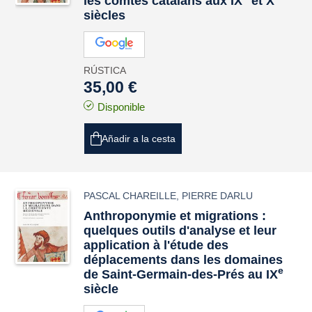
les comtés catalans aux IX
et X
siècles
RÚSTICA
35,00 €
Disponible
Añadir a la cesta
PASCAL CHAREILLE
,
PIERRE DARLU
Anthroponymie et migrations :
quelques outils d'analyse et leur
application à l'étude des
déplacements dans les domaines
e
de Saint-Germain-des-Prés au IX
siècle