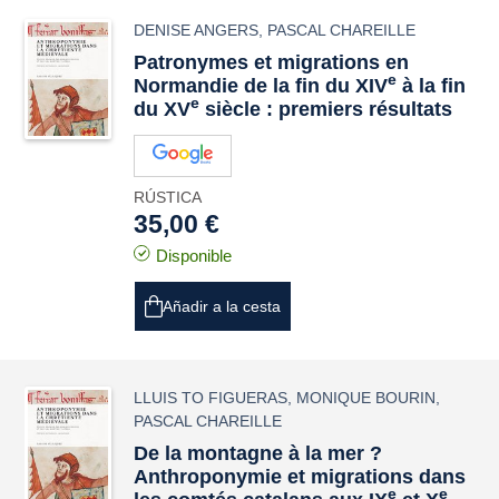
DENISE ANGERS
,
PASCAL CHAREILLE
Patronymes et migrations en
e
Normandie de la fin du XIV
à la fin
e
du XV
siècle : premiers résultats
RÚSTICA
35,00 €
Disponible
Añadir a la cesta
LLUIS TO FIGUERAS
,
MONIQUE BOURIN
,
PASCAL CHAREILLE
De la montagne à la mer ?
Anthroponymie et migrations dans
e
e