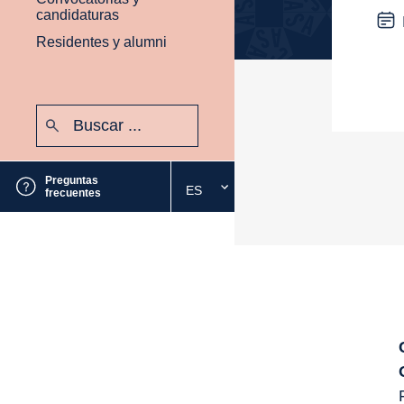
candidaturas
Residentes y alumni
Buscar:
Enviar
Preguntas
ES
Seleccione
frecuentes
el
idioma
deseado