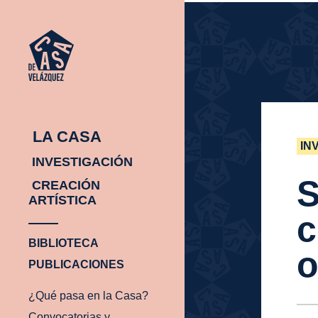
INICIO
¿Q
INICIO
¿Q
PA
EN
CA
LA CASA
IN
INVESTIGACIÓN
S
CREACIÓN
ARTÍSTICA
c
BIBLIOTECA
o
PUBLICACIONES
¿Qué pasa en la Casa?
Convocatorias y