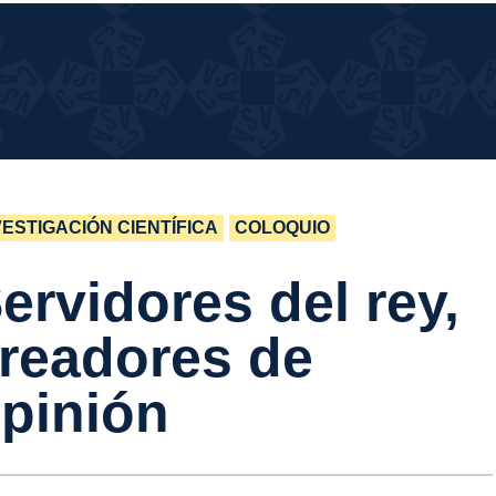
UÉ
UÉ PASA EN LA CASA?
SA
 LA
SA?
VESTIGACIÓN CIENTÍFICA
COLOQUIO
ervidores del rey,
readores de
pinión