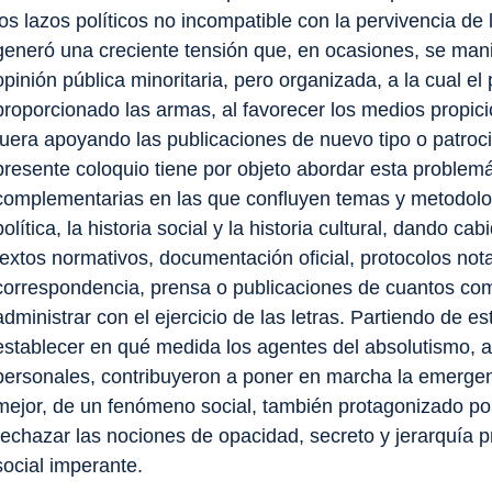
los lazos políticos no incompatible con la pervivencia de 
generó una creciente tensión que, en ocasiones, se mani
opinión pública minoritaria, pero organizada, a la cual e
proporcionado las armas, al favorecer los medios propici
fuera apoyando las publicaciones de nuevo tipo o patroci
presente coloquio tiene por objeto abordar esta problem
complementarias en las que confluyen temas y metodolog
política, la historia social y la historia cultural, dando c
textos normativos, documentación oficial, protocolos not
correspondencia, prensa o publicaciones de cuantos comp
administrar con el ejercicio de las letras. Partiendo de es
establecer en qué medida los agentes del absolutismo, a
personales, contribuyeron a poner en marcha la emergen
mejor, de un fenómeno social, también protagonizado p
rechazar las nociones de opacidad, secreto y jerarquía pr
social imperante.