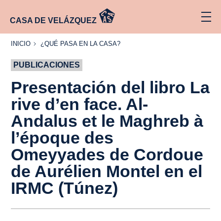
CASA DE VELÁZQUEZ
INICIO
¿QUÉ
INICIO
¿QUÉ PASA EN LA CASA?
PASA
EN LA
PUBLICACIONES
CASA?
Presentación del libro
La
rive d’en face. Al-
Andalus et le Maghreb à
l’époque des
Omeyyades de Cordoue
de Aurélien Montel en el
IRMC (Túnez)