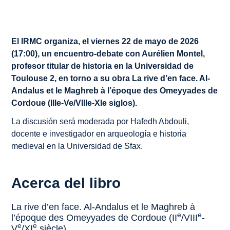
El IRMC organiza, el viernes 22 de mayo de 2026
(17:00), un encuentro-debate con Aurélien Montel,
profesor titular de historia en la Universidad de
Toulouse 2, en torno a su obra
La rive d’en face. Al-
Andalus et le Maghreb à l’époque des Omeyyades de
Cordoue (IIIe-Ve/VIIIe-XIe siglos)
.
La discusión será moderada por Hafedh Abdouli,
docente e investigador en arqueología e historia
medieval en la Universidad de Sfax.
Acerca del libro
La rive d’en face. Al-Andalus et le Maghreb à
e
e
l’époque des Omeyyades de Cordoue (II
/VIII
-
e
e
V
/XI
siècle)