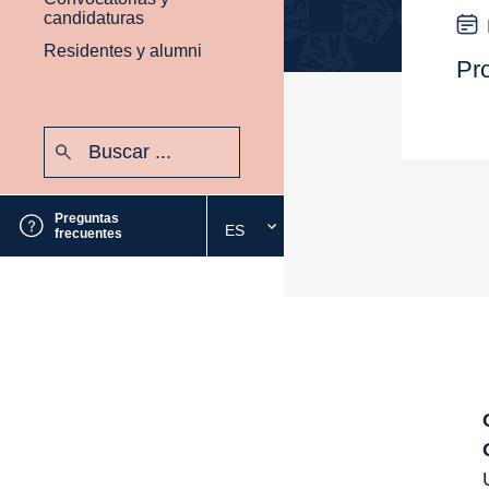
candidaturas
Residentes y alumni
Pr
Buscar:
Enviar
Preguntas
ES
Seleccione
frecuentes
el
idioma
deseado