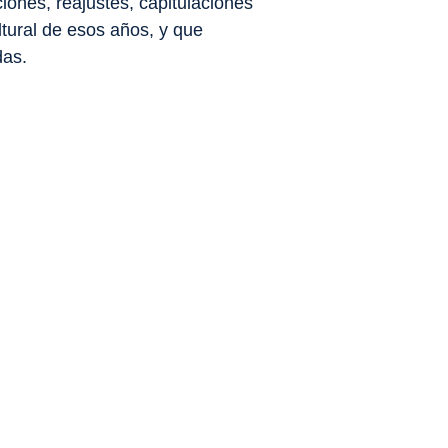
ones, reajustes, capitulaciones
ltural de esos años, y que
das.