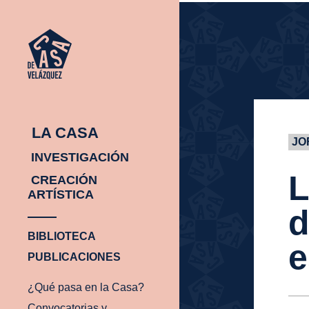
INICIO
¿Q
INICIO
¿Q
PA
EN
CA
LA CASA
JO
INVESTIGACIÓN
L
CREACIÓN
ARTÍSTICA
d
BIBLIOTECA
e
PUBLICACIONES
¿Qué pasa en la Casa?
Convocatorias y