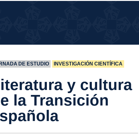
UÉ
UÉ PASA EN LA CASA?
SA
 LA
SA?
RNADA DE ESTUDIO
INVESTIGACIÓN CIENTÍFICA
iteratura y cultura
e la Transición
spañola