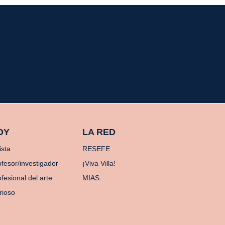
OY
LA RED
ista
RESEFE
ofesor/investigador
¡Viva Villa!
fesional del arte
MIAS
rioso