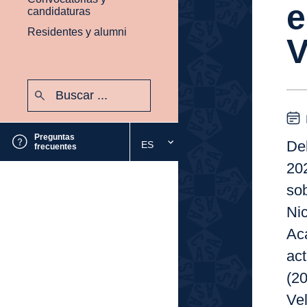
e
candidaturas
Residentes y alumni
V
Buscar:
Enviar
Preguntas
De
ES
Seleccione
frecuentes
el
20
idioma
so
deseado
Nic
Ac
act
(20
Vel