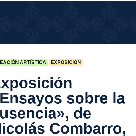
UÉ
UÉ PASA EN LA CASA?
SA
 LA
SA?
EACIÓN ARTÍSTICA
EXPOSICIÓN
xposición
Ensayos sobre la
usencia»,
de
icolás Combarro,