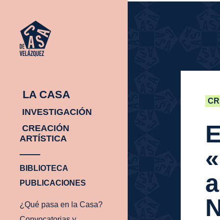
INICIO
¿Q
INICIO
¿Q
PA
EN
CA
LA CASA
CR
INVESTIGACIÓN
E
CREACIÓN
ARTÍSTICA
«
BIBLIOTECA
a
PUBLICACIONES
N
¿Qué pasa en la Casa?
Convocatorias y