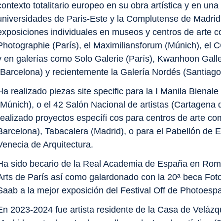
contexto totalitario europeo en su obra artística y en una 
universidades de Paris-Este y la Complutense de Madrid.
exposiciones individuales en museos y centros de arte 
Photographie (París), el Maximiliansforum (Múnich), el
y en galerías como Solo Galerie (París), Kwanhoon Galle
(Barcelona) y recientemente la Galería Nordés (Santiag
Ha realizado piezas
site specific
para la I Manila Bienale (
(Múnich), o el 42 Salón Nacional de artistas (Cartagena 
realizado proyectos específi cos para centros de arte c
Barcelona), Tabacalera (Madrid), o para el Pabellón de 
Venecia de Arquitectura.
Ha sido becario de la Real Academia de España en Roma,
Arts de París así como galardonado con la 20ª beca Fot
Saab a la mejor exposición del Festival Off de Photoespa
En 2023-2024 fue artista residente de la Casa de Veláz