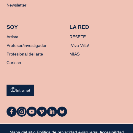
Newsletter
SOY
LA RED
Artista
RESEFE
Profesor/investigador
¡Viva Villa!
Profesional del arte
MIAS
Curioso
Intranet
La
La
La
La
La
La
Casa
Casa
Casa
Casa
Casa
Casa
en
en
en
en
en
en
Facebook
Instagram
YouTube
Vimeo
LinkedIn
Bluesky
Mapa del sitio
Política de privacidad
Aviso legal
Accesibilidad