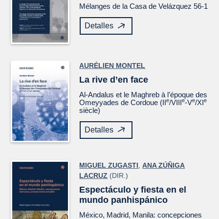
Mélanges de la Casa de Velázquez
56-1
Detalles
AURÉLIEN MONTEL
La rive d’en face
Al-Andalus et le Maghreb à l’époque des
e
e
e
e
Omeyyades de Cordoue (II
/VIII
-V
/XI
siècle)
Detalles
MIGUEL ZUGASTI
,
ANA ZÚÑIGA
LACRUZ
(DIR.)
Espectáculo y fiesta en el
mundo panhispánico
México, Madrid, Manila: concepciones