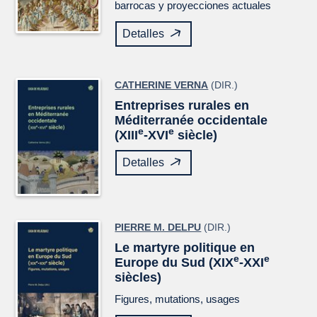
barrocas y proyecciones actuales
Detalles
CATHERINE VERNA
(DIR.)
Entreprises rurales en
Méditerranée occidentale
e
e
(XIII
-XVI
siècle)
Detalles
PIERRE M. DELPU
(DIR.)
Le martyre politique en
e
e
Europe du Sud (XIX
-XXI
siècles)
Figures, mutations, usages