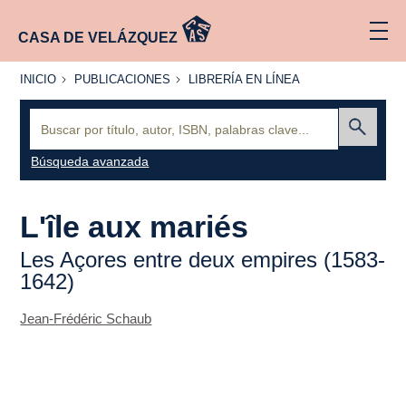
CASA DE VELÁZQUEZ
INICIO
PUBLICACIONES
LIBRERÍA
INICIO
PUBLICACIONES
LIBRERÍA EN LÍNEA
EN
LÍNEA
Buscar:
Enviar
Búsqueda avanzada
L'île aux mariés
Les Açores entre deux empires (1583-
1642)
Jean-Frédéric Schaub