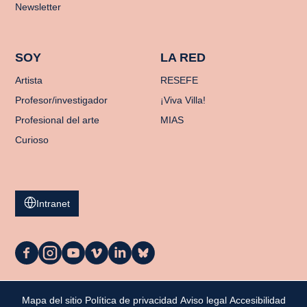
Newsletter
SOY
LA RED
Artista
RESEFE
Profesor/investigador
¡Viva Villa!
Profesional del arte
MIAS
Curioso
Intranet
La
La
La
La
La
La
Casa
Casa
Casa
Casa
Casa
Casa
en
en
en
en
en
en
Facebook
Instagram
YouTube
Vimeo
LinkedIn
Bluesky
Mi cesta
Mapa del sitio
Política de privacidad
Aviso legal
Accesibilidad