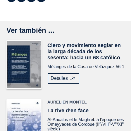
Ver también ...
Clero y movimiento seglar en
la larga década de los
sesenta: hacia un 68 católico
Mélanges de la Casa de Velázquez
56-1
Detalles
AURÉLIEN MONTEL
La rive d’en face
Al-Andalus et le Maghreb à l’époque des
e
e
e
e
Omeyyades de Cordoue (II
/VIII
-V
/XI
siècle)