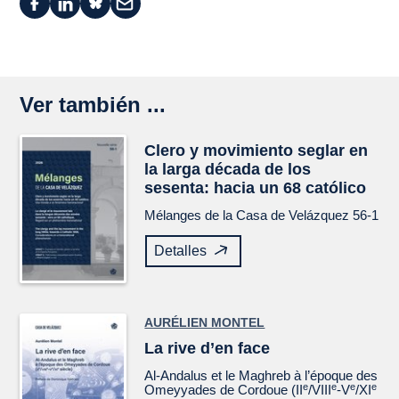
Ver también ...
Clero y movimiento seglar en
la larga década de los
sesenta: hacia un 68 católico
Mélanges de la Casa de Velázquez
56-1
Detalles
AURÉLIEN MONTEL
La rive d’en face
Al-Andalus et le Maghreb à l’époque des
e
e
e
e
Omeyyades de Cordoue (II
/VIII
-V
/XI