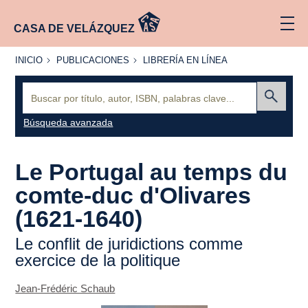
CASA DE VELÁZQUEZ
INICIO
PUBLICACIONES
LIBRERÍA
INICIO
PUBLICACIONES
LIBRERÍA EN LÍNEA
EN
LÍNEA
Buscar:
Enviar
Búsqueda avanzada
Le Portugal au temps du
comte-duc d'Olivares
(1621-1640)
Le conflit de juridictions comme
exercice de la politique
Jean-Frédéric Schaub