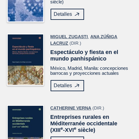
siècle)
Detalles
MIGUEL ZUGASTI
,
ANA ZÚÑIGA
LACRUZ
(DIR.)
Espectáculo y fiesta en el
mundo panhispánico
México, Madrid, Manila: concepciones
barrocas y proyecciones actuales
Detalles
CATHERINE VERNA
(DIR.)
Entreprises rurales en
Méditerranée occidentale
e
e
(XIII
-XVI
siècle)