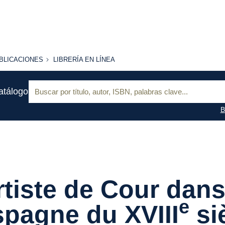
BLICACIONES
LIBRERÍA
BLICACIONES
LIBRERÍA EN LÍNEA
EN
LÍNEA
Buscar:
atálogo
B
rtiste de Cour dan
e
spagne du XVIII
si