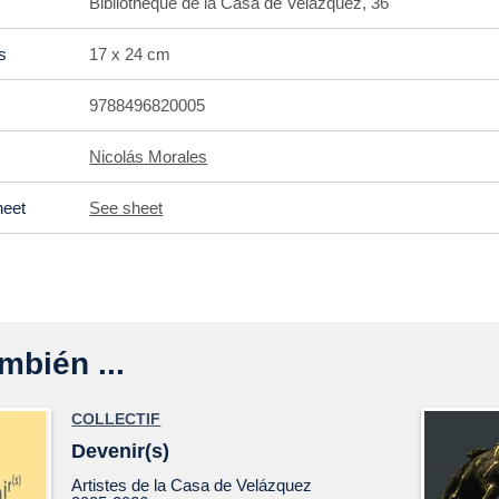
Bibliothèque de la Casa de Velázquez, 36
s
17 x 24 cm
9788496820005
Nicolás Morales
heet
See sheet
mbién ...
COLLECTIF
Devenir(s)
Artistes de la Casa de Velázquez