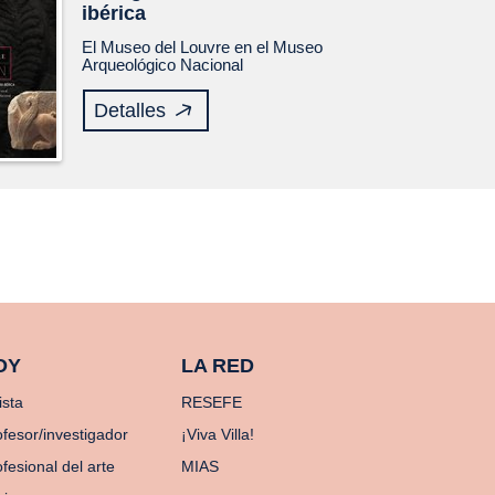
ibérica
El Museo del Louvre en el Museo
Arqueológico Nacional
Detalles
OY
LA RED
ista
RESEFE
ofesor/investigador
¡Viva Villa!
fesional del arte
MIAS