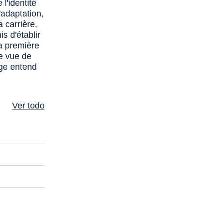
l'identité
'adaptation,
a carrière,
s d'établir
la première
de vue de
rage entend
Ver todo