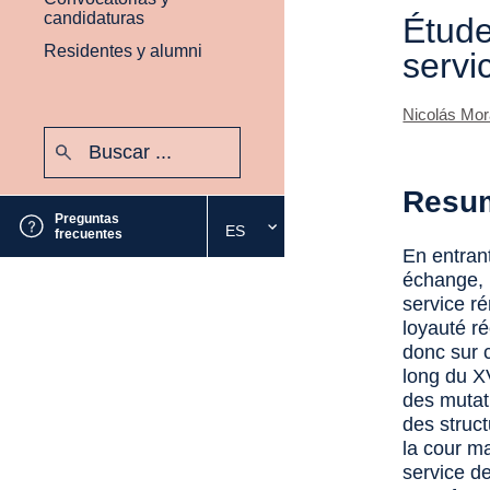
candidaturas
Étude
Residentes y alumni
servi
Nicolás Mor
Buscar:
Enviar
Resu
Preguntas
ES
Seleccione
frecuentes
En entrant
el
échange, l
idioma
service r
deseado
loyauté ré
donc sur c
long du XV
des mutat
des struct
la cour m
service d