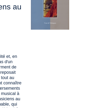
ens au
ité et, en
as d'un
erment de
 reposait
 tout au
ont connaître
eversements
t musical à
usiciens au
able, qui