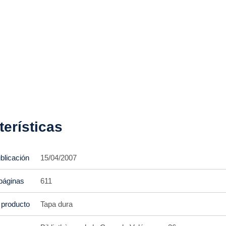
terísticas
blicación
15/04/2007
páginas
611
 producto
Tapa dura