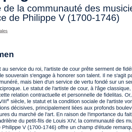
 de la communauté des musici
ce de Philippe V (1700-1746)
ales
men
 au service du roi, l'artiste de cour prête serment de fidél
e souverain s'engage à honorer son talent. Il ne s'agit p
émunéré, mais bien d'un service de vertu fondé sur un s
ciproque. Le statut de l'artiste de cour, à l'âge classique,
ette relation contractuelle et personnelle de fidelitas. Or,
e
III
siècle, le statut et la condition sociale de l'artiste v
ions décisives, principalement liées aux profonds boul
ures du marché de l'art. En raison de l'importance du fai
adrilène du petit-fils de Louis XIV, la communauté des m
e Philippe V (1700-1746) offre un champ d'étude remarqu