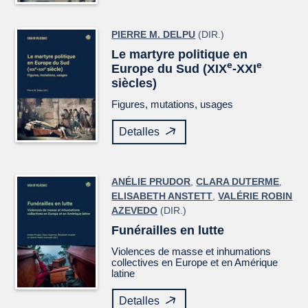
PIERRE M. DELPU
(DIR.)
Le martyre politique en
e
e
Europe du Sud (XIX
-XXI
siècles)
Figures, mutations, usages
Detalles
ANÉLIE PRUDOR
,
CLARA DUTERME
,
ELISABETH ANSTETT
,
VALÉRIE ROBIN
AZEVEDO
(DIR.)
Funérailles en lutte
Violences de masse et inhumations
collectives en Europe et en Amérique
latine
Detalles