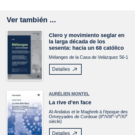
Ver también ...
Clero y movimiento seglar en
la larga década de los
sesenta: hacia un 68 católico
Mélanges de la Casa de Velázquez
56-1
Detalles
AURÉLIEN MONTEL
La rive d’en face
Al-Andalus et le Maghreb à l’époque des
e
e
e
e
Omeyyades de Cordoue (II
/VIII
-V
/XI
siècle)
Detalles