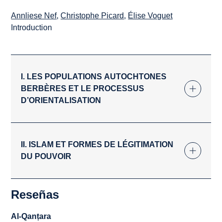
Annliese Nef
,
Christophe Picard
,
Élise Voguet
Introduction
I. LES POPULATIONS AUTOCHTONES
BERBÈRES ET LE PROCESSUS
D’ORIENTALISATION
II. ISLAM ET FORMES DE LÉGITIMATION
DU POUVOIR
Reseñas
Al-Qanṭara