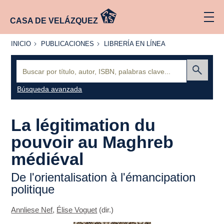
CASA DE VELÁZQUEZ
INICIO
PUBLICACIONES
LIBRERÍA
INICIO
PUBLICACIONES
LIBRERÍA EN LÍNEA
EN
LÍNEA
Buscar:
Enviar
Búsqueda avanzada
La légitimation du
pouvoir au Maghreb
médiéval
De l'orientalisation à l'émancipation
politique
Annliese Nef
,
Élise Voguet
(dir.)